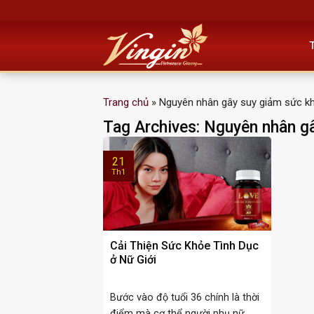
Skip
to
content
Trang chủ
»
Nguyên nhân gây suy giảm sức kh
Tag Archives:
Nguyên nhân gâ
21
Th1
Cải Thiện Sức Khỏe Tình Dục
ở Nữ Giới
Bước vào độ tuổi 36 chính là thời
điểm mà cơ thể người phụ nữ ...