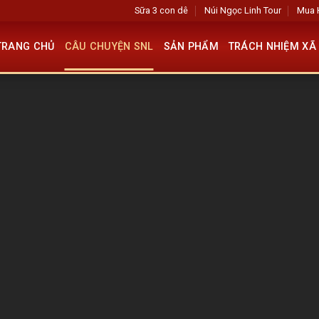
Sữa 3 con dê
Núi Ngọc Linh Tour
Mua 
TRANG CHỦ
CÂU CHUYỆN SNL
SẢN PHẨM
TRÁCH NHIỆM XÃ 