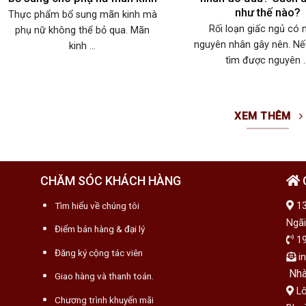
như thế nào?
Thực phẩm bổ sung mãn kinh mà
Rối loạn giấc ngủ có 
phụ nữ không thể bỏ qua. Mãn
nguyên nhân gây nên. N
kinh ...
tìm được nguyên ..
XEM THÊM
CHĂM SÓC KHÁCH HÀNG
Tìm hiểu về chúng tôi
13
Ngãi
Điểm bán hàng & đại lý
19
Đăng ký cộng tác viên
in
Nhà
Giao hàng và thanh toán.
Lô
Chương trình khuyến mãi