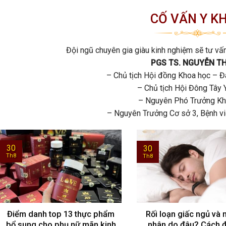
CỐ VẤN Y K
Đội ngũ chuyên gia giàu kinh nghiệm sẽ tư vấ
PGS TS. NGUYỄN TH
– Chủ tịch Hội đồng Khoa học –
– Chủ tịch Hội Đông Tây Y 
– Nguyên Phó Trưởng 
– Nguyên Trưởng Cơ sở 3, Bện
30
30
Th8
Th8
Điểm danh top 13 thực phẩm
Rối loạn giấc ngủ và
bổ sung cho phụ nữ mãn kinh
nhân do đâu? Cách đi