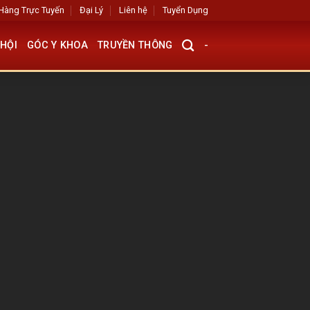
Hàng Trực Tuyến
Đại Lý
Liên hệ
Tuyển Dụng
HỘI
GÓC Y KHOA
TRUYỀN THÔNG
-