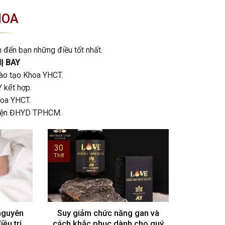
HOA
n đến bạn những điều tốt nhất.
Ị BAY
 Đào tạo Khoa YHCT.
kết hợp.
Khoa YHCT.
h viện ĐHYD TPHCM.
30
Th8
 nguyên
Suy giảm chức năng gan và
ều trị
cách khắc phục dành cho quý