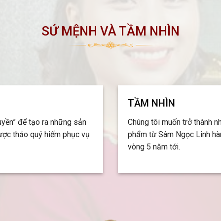
SỨ MỆNH VÀ TẦM NHÌN
TẦM NHÌN
ruyền” để tạo ra những sản
Chúng tôi muốn trở thành n
ược thảo quý hiếm phục vụ
phẩm từ Sâm Ngọc Linh hà
vòng 5 năm tới.