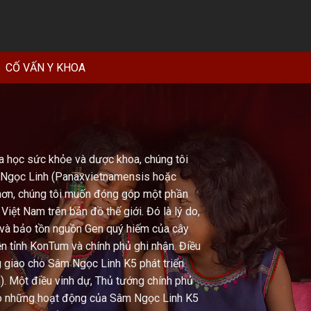
CỐ VẤN Y KHOA
a học sức khỏe và dược khoa, chúng tôi
 Ngọc Linh (
Panaxvietnamensis
hoặc
hơn, chúng tôi muốn đóng góp một phần
iệt Nam trên bản đồ thế giới. Đó là lý do,
và bảo tồn nguồn Gen quý hiếm của cây
n tỉnh KonTum và chính phủ ghi nhận. Điều
g giao cho Sâm Ngọc Linh K5 phát triển
). Một điều vinh dự, Thủ tướng chính phủ
ao những hoạt động của Sâm Ngọc Linh K5