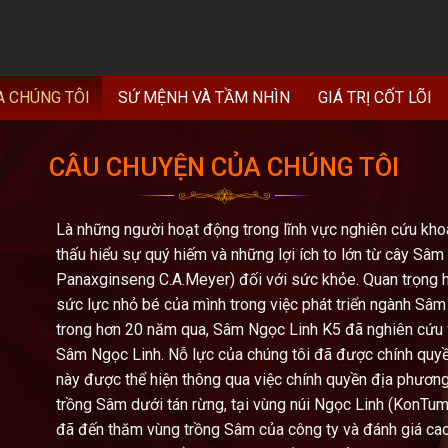
A CHÚNG TÔI
SỨ MỆNH VÀ TẦM NHÌN
GIÁ TRỊ CỐT LÕI
CÂU CHUYỆN CỦA CHÚNG TÔI
Là những người hoạt động trong lĩnh vực nghiên cứu kho
thấu hiểu sự quý hiếm và những lợi ích to lớn từ cây Sâm
Panaxginseng C.A.Meyer) đối với sức khỏe. Quan trọng 
sức lực nhỏ bé của mình trong việc phát triển ngành Sâm V
trong hơn 20 năm qua, Sâm Ngọc Linh K5 đã nghiên cứu 
Sâm Ngọc Linh. Nỗ lực của chúng tôi đã được chính quyề
này được thể hiện thông qua việc chính quyền địa phươn
trồng Sâm dưới tán rừng, tại vùng núi Ngọc Linh (KonTum
đã đến thăm vùng trồng Sâm của công ty và đánh giá c