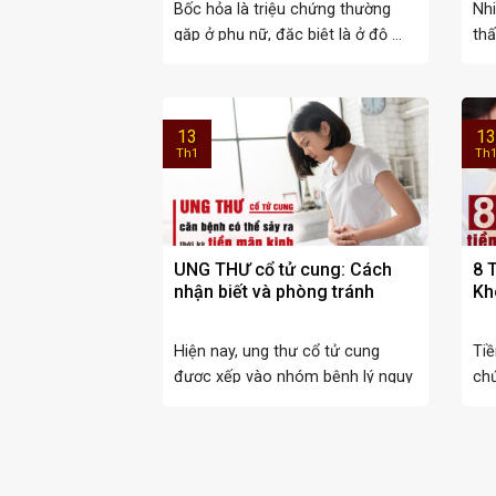
Bốc hỏa là triệu chứng thường
Nhi
gặp ở phụ nữ, đặc biệt là ở độ ...
thấ
ảnh
13
13
Th1
Th
UNG THƯ cổ tử cung: Cách
8 
nhận biết và phòng tránh
Kh
Hiện nay, ung thư cổ tử cung
Tiề
được xếp vào nhóm bệnh lý nguy
ch
hiểm ...
của