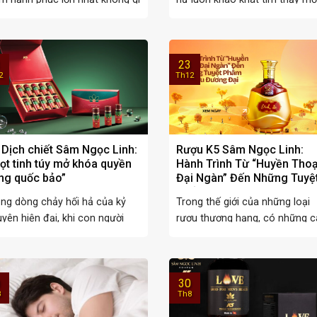
g việc ...
“suối ...
23
2
Th12
 Dịch chiết Sâm Ngọc Linh:
Rượu K5 Sâm Ngọc Linh:
iọt tinh túy mở khóa quyền
Hành Trình Từ “Huyền Thoạ
ng quốc bảo”
Đại Ngàn” Đến Những Tuyệ
Phẩm Mỹ Tửu Đương Đại
ng dòng chảy hối hả của kỷ
Trong thế giới của những loại
yên hiện đại, khi con người
rượu thượng hạng, có những c
 miết ...
tên không chỉ ...
30
8
Th8