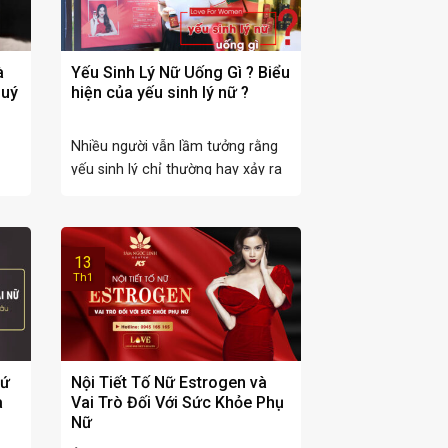
à
Yếu Sinh Lý Nữ Uống Gì ? Biểu
quý
hiện của yếu sinh lý nữ ?
Nhiều người vẫn lầm tưởng rằng
yếu sinh lý chỉ thường hay xảy ra
ở ...
13
Th1
Tứ
Nội Tiết Tố Nữ Estrogen và
a
Vai Trò Đối Với Sức Khỏe Phụ
Nữ