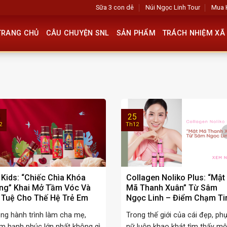
Sữa 3 con dê
Núi Ngọc Linh Tour
Mua 
TRANG CHỦ
CÂU CHUYỆN SNL
SẢN PHẨM
TRÁCH NHIỆM XÃ 
25
2
Th12
 Kids: “Chiếc Chìa Khóa
Collagen Noliko Plus: “Mật
ng” Khai Mở Tầm Vóc Và
Mã Thanh Xuân” Từ Sâm
í Tuệ Cho Thế Hệ Trẻ Em
Ngọc Linh – Điểm Chạm Ti
t
Tế Của Dược Liệu Quý Và
ng hành trình làm cha mẹ,
Trong thế giới của cái đẹp, ph
Công Nghệ Làm Đẹp Hiện 
m hạnh phúc lớn nhất không gì
nữ luôn khao khát tìm thấy mộ