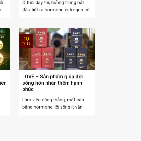
ổi
Ở tuổi dậy thì, buồng trứng bắt
...
đầu tiết ra hormone estrogen có
giới hạn ...
10
Th12
LOVE – Sản phẩm giúp đời
iên
sống hôn nhân thêm hạnh
phúc
Làm việc căng thẳng, mất cân
bằng hormone, lối sống ít vận
động, thường xuyên ...