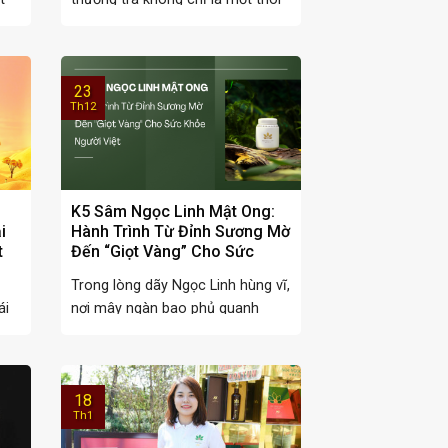
quen, mà ...
23
Th12
K5 Sâm Ngọc Linh Mật Ong:
i
Hành Trình Từ Đỉnh Sương Mờ
t
Đến “Giọt Vàng” Cho Sức
Khỏe Người Việt
Trong lòng dãy Ngọc Linh hùng vĩ,
ái
nơi mây ngàn bao phủ quanh
năm và ...
18
Th1