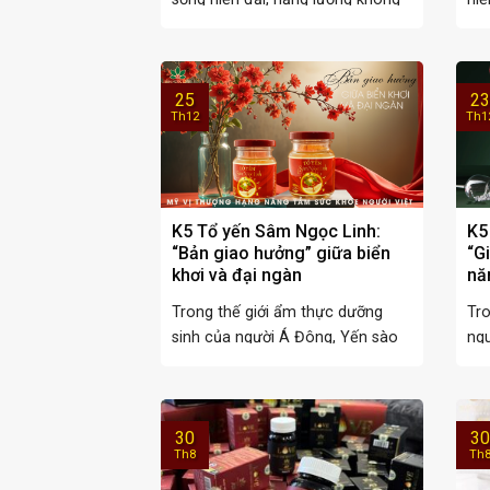
chỉ là ...
bằn
25
23
Th12
Th1
K5 Tổ yến Sâm Ngọc Linh:
K5
“Bản giao hưởng” giữa biển
“G
khơi và đại ngàn
nă
Trong thế giới ẩm thực dưỡng
Tro
sinh của người Á Đông, Yến sào
ngu
và Nhân ...
mải
30
30
Th8
Th