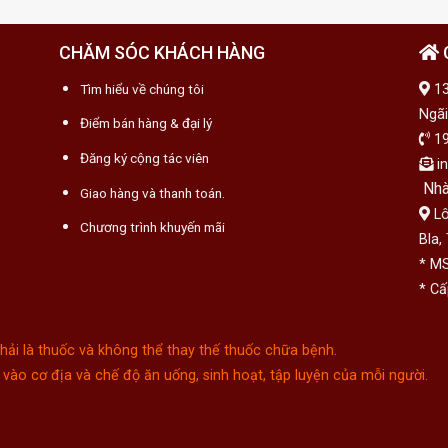
CHĂM SÓC KHÁCH HÀNG
Tìm hiểu về chúng tôi
13
Ngãi
Điểm bán hàng & đại lý
19
Đăng ký cộng tác viên
in
Nhà
Giao hàng và thanh toán.
Lô
Chương trình khuyến mãi
Bla,
* MS
* Cấ
i là thuốc và không thể thay thế thuốc chữa bệnh.
vào cơ địa và chế độ ăn uống, sinh hoạt, tập luyện của mỗi người.