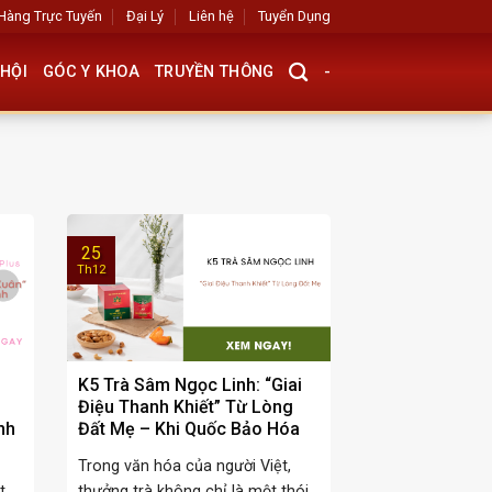
Hàng Trực Tuyến
Đại Lý
Liên hệ
Tuyển Dụng
HỘI
GÓC Y KHOA
TRUYỀN THÔNG
-
25
Th12
K5 Trà Sâm Ngọc Linh: “Giai
Điệu Thanh Khiết” Từ Lòng
nh
Đất Mẹ – Khi Quốc Bảo Hóa
Thân Thành Liệu Pháp Chăm
ụ
Trong văn hóa của người Việt,
Đại
Sóc Thân – Tâm – Trí
t
thưởng trà không chỉ là một thói