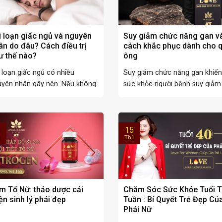
i loạn giấc ngủ và nguyên
Suy giảm chức năng gan v
ân do đâu? Cách điều trị
cách khắc phục dành cho 
ư thế nào?
ông
 loạn giấc ngủ có nhiều
Suy giảm chức năng gan khiến
uyên nhân gây nên. Nếu không
sức khỏe người bệnh suy giảm
 được nguyên ...
nguyên trọng. Do ...
15
1
Th1
m Tố Nữ: thảo dược cải
Chăm Sóc Sức Khỏe Tuổi 
ện sinh lý phái đẹp
Tuần : Bí Quyết Trẻ Đẹp Củ
Phái Nữ