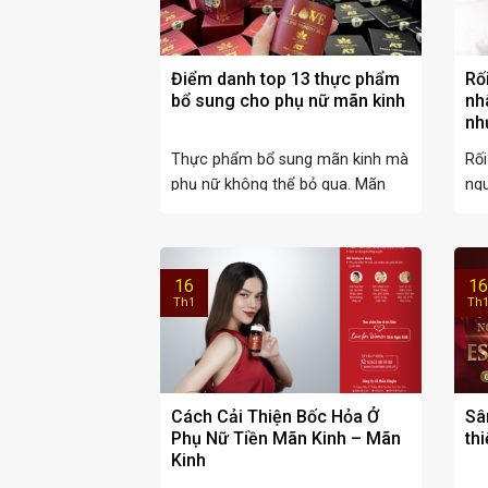
Điểm danh top 13 thực phẩm
Rố
bổ sung cho phụ nữ mãn kinh
nh
nh
Thực phẩm bổ sung mãn kinh mà
Rối
phụ nữ không thể bỏ qua. Mãn
ng
kinh ...
tìm
16
16
Th1
Th
Cách Cải Thiện Bốc Hỏa Ở
Sâ
Phụ Nữ Tiền Mãn Kinh – Mãn
thi
Kinh