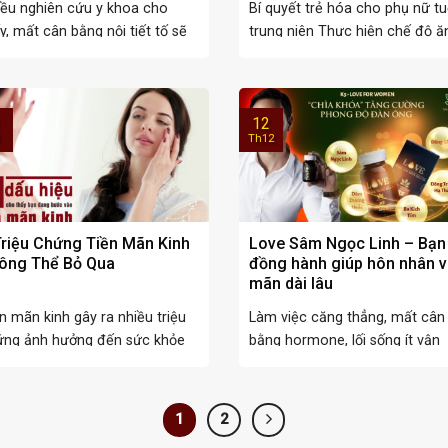
ều nghiên cứu y khoa cho
Bí quyết trẻ hóa cho phụ nữ tu
y, mất cân bằng nội tiết tố sẽ
trung niên Thực hiện chế độ ăn 
 ...
12
1
Th12
Triệu Chứng Tiền Mãn Kinh
Love Sâm Ngọc Linh – Bạn
ông Thể Bỏ Qua
đồng hành giúp hôn nhân v
mãn dài lâu
n mãn kinh gây ra nhiều triệu
Làm việc căng thẳng, mất cân
ứng ảnh hưởng đến sức khỏe
bằng hormone, lối sống ít vận
 phụ ...
động, thường xuyên ...
1
2