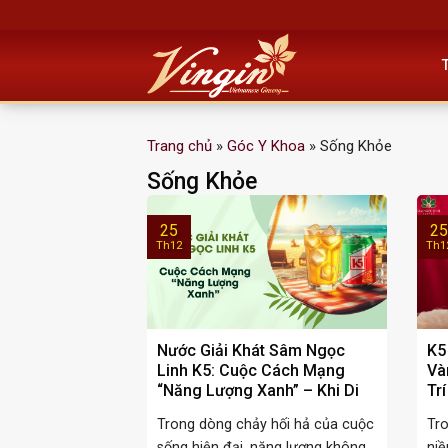
Skip
to
content
Trang chủ
»
Góc Y Khoa
»
Sống Khỏe
Sống Khỏe
25
25
Th12
Th1
Nước Giải Khát Sâm Ngọc
K5
Linh K5: Cuộc Cách Mạng
Và
“Năng Lượng Xanh” – Khi Di
Tr
Sản Quốc Bảo Hóa Thân
Việ
Trong dòng chảy hối hả của cuộc
Tro
Thành Sức Mạnh Đường Đua
sống hiện đại, năng lượng không
niề