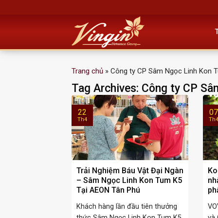
Skip
to
content
Trang chủ
»
Công ty CP Sâm Ngọc Linh Kon 
Tag Archives:
Công ty CP Sâ
22
07
Th4
Th
Trải Nghiệm Báu Vật Đại Ngàn
Ko
– Sâm Ngọc Linh Kon Tum K5
nh
Tại AEON Tân Phú
ph
Khách hàng lần đầu tiên thưởng
VO
thức Sâm Ngọc Linh Kon Tum K5,
và