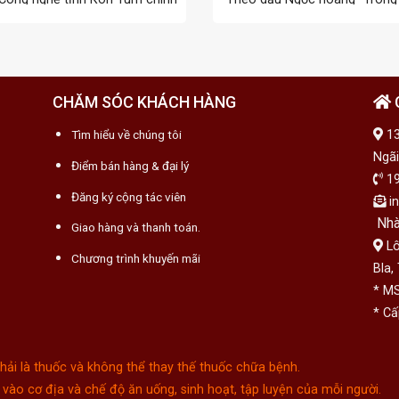
c ...
cảnh giãn ...
CHĂM SÓC KHÁCH HÀNG
Tìm hiểu về chúng tôi
13
Ngãi
Điểm bán hàng & đại lý
19
Đăng ký cộng tác viên
in
Nhà
Giao hàng và thanh toán.
Lô
Chương trình khuyến mãi
Bla,
* MS
* Cấ
i là thuốc và không thể thay thế thuốc chữa bệnh.
vào cơ địa và chế độ ăn uống, sinh hoạt, tập luyện của mỗi người.