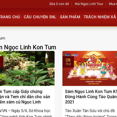
Sữa 3 con dê
Núi Ngọc Linh Tour
Mua 
TRANG CHỦ
CÂU CHUYỆN SNL
SẢN PHẨM
TRÁCH NHIỆM XÃ 
Tum
m Ngọc Linh Kon Tum
08
4
Th2
n Tum cấp Giấy chứng
Sâm Ngọc Linh Kon Tum K
ận và Tem chỉ dẫn cho sản
Đồng Hành Cùng Táo Quân
ẩm sâm củ Ngọc Linh
2021
V.VN – Ngày 5/4, Sở Khoa học
Táo Xuân Tân Sửu với chủ đề
 Công nghệ tỉnh Kon Tum chính
“Theo dấu Ngọc hoàng” Trong 