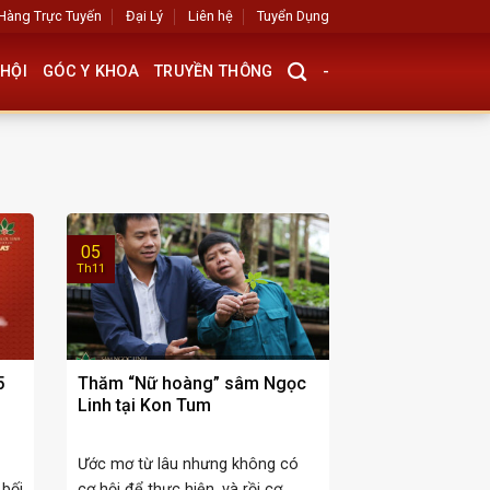
Hàng Trực Tuyến
Đại Lý
Liên hệ
Tuyển Dụng
HỘI
GÓC Y KHOA
TRUYỀN THÔNG
-
05
Th11
5
Thăm “Nữ hoàng” sâm Ngọc
Linh tại Kon Tum
Ước mơ từ lâu nhưng không có
bối
cơ hội để thực hiện, và rồi cơ ...