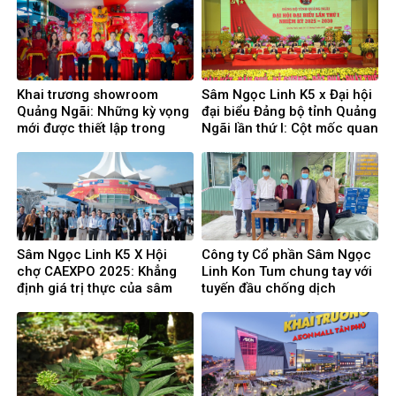
Khai trương showroom
Sâm Ngọc Linh K5 x Đại hội
Quảng Ngãi: Những kỳ vọng
đại biểu Đảng bộ tỉnh Quảng
mới được thiết lập trong
Ngãi lần thứ I: Cột mốc quan
hành trình chăm sóc sức
trọng, bước tiến trong kỷ
khỏe khách hàng
nguyên mới
Sâm Ngọc Linh K5 X Hội
Công ty Cổ phần Sâm Ngọc
chợ CAEXPO 2025: Khẳng
Linh Kon Tum chung tay với
định giá trị thực của sâm
tuyến đầu chống dịch
Ngọc Linh trên thị trường
quốc tế