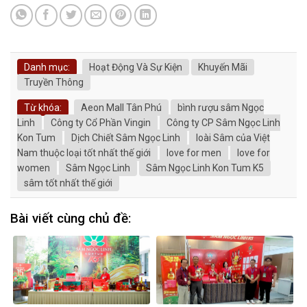
Danh mục:
Hoạt Động Và Sự Kiện
Khuyến Mãi
Truyền Thông
Từ khóa:
Aeon Mall Tân Phú
bình rượu sâm Ngọc
Linh
Công ty Cổ Phần Vingin
Công ty CP Sâm Ngọc Linh
Kon Tum
Dịch Chiết Sâm Ngọc Linh
loài Sâm của Việt
Nam thuộc loại tốt nhất thế giới
love for men
love for
women
Sâm Ngọc Linh
Sâm Ngọc Linh Kon Tum K5
sâm tốt nhất thế giới
Bài viết cùng chủ đề: