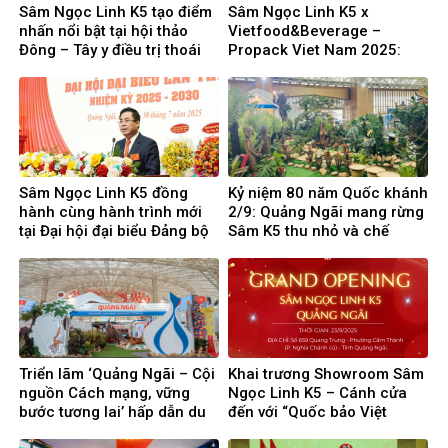
Sâm Ngọc Linh K5 tạo điểm
Sâm Ngọc Linh K5 x
nhấn nổi bật tại hội thảo
Vietfood&Beverage –
Đông – Tây y điều trị thoái
Propack Viet Nam 2025:
hóa khớp
Nơi hội tụ tinh hoa trong
ngành F&B Việt Nam
Sâm Ngọc Linh K5 đồng
Kỷ niệm 80 năm Quốc khánh
hành cùng hành trình mới
2/9: Quảng Ngãi mang rừng
tại Đại hội đại biểu Đảng bộ
Sâm K5 thu nhỏ và chế
tỉnh Quảng Ngãi
phẩm Sâm Ngọc Linh ra Thủ
đô
Triển lãm ‘Quảng Ngãi – Cội
Khai trương Showroom Sâm
nguồn Cách mạng, vững
Ngọc Linh K5 – Cánh cửa
bước tương lai’ hấp dẫn du
đến với “Quốc bảo Việt
khách
Nam” tại Quảng Ngãi