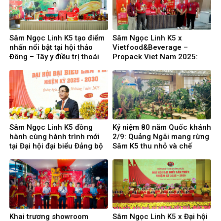
Sâm Ngọc Linh K5 tạo điểm
Sâm Ngọc Linh K5 x
nhấn nổi bật tại hội thảo
Vietfood&Beverage –
Đông – Tây y điều trị thoái
Propack Viet Nam 2025:
hóa khớp
Nơi hội tụ tinh hoa trong
ngành F&B Việt Nam
Sâm Ngọc Linh K5 đồng
Kỷ niệm 80 năm Quốc khánh
hành cùng hành trình mới
2/9: Quảng Ngãi mang rừng
tại Đại hội đại biểu Đảng bộ
Sâm K5 thu nhỏ và chế
tỉnh Quảng Ngãi
phẩm Sâm Ngọc Linh ra Thủ
đô
Khai trương showroom
Sâm Ngọc Linh K5 x Đại hội