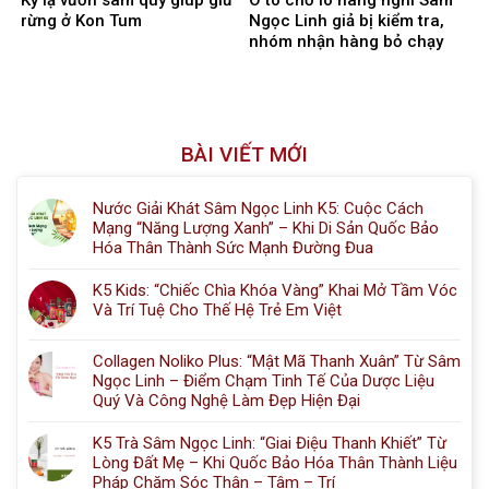
Kỳ lạ vườn sâm quý giúp giữ
Ô tô chở lô hàng nghi Sâm
rừng ở Kon Tum
Ngọc Linh giả bị kiểm tra,
nhóm nhận hàng bỏ chạy
BÀI VIẾT MỚI
Nước Giải Khát Sâm Ngọc Linh K5: Cuộc Cách
Mạng “Năng Lượng Xanh” – Khi Di Sản Quốc Bảo
Hóa Thân Thành Sức Mạnh Đường Đua
K5 Kids: “Chiếc Chìa Khóa Vàng” Khai Mở Tầm Vóc
Và Trí Tuệ Cho Thế Hệ Trẻ Em Việt
Collagen Noliko Plus: “Mật Mã Thanh Xuân” Từ Sâm
Ngọc Linh – Điểm Chạm Tinh Tế Của Dược Liệu
Quý Và Công Nghệ Làm Đẹp Hiện Đại
K5 Trà Sâm Ngọc Linh: “Giai Điệu Thanh Khiết” Từ
Lòng Đất Mẹ – Khi Quốc Bảo Hóa Thân Thành Liệu
Pháp Chăm Sóc Thân – Tâm – Trí