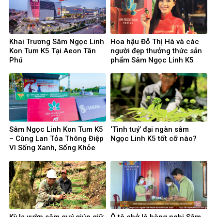
Khai Trương Sâm Ngọc Linh
Hoa hậu Đỗ Thị Hà và các
Kon Tum K5 Tại Aeon Tân
người đẹp thưởng thức sản
Phú
phẩm Sâm Ngọc Linh K5
Sâm Ngọc Linh Kon Tum K5
‘Tinh tuý’ đại ngàn sâm
– Cùng Lan Tỏa Thông Điệp
Ngọc Linh K5 tốt cỡ nào?
Vì Sống Xanh, Sống Khỏe