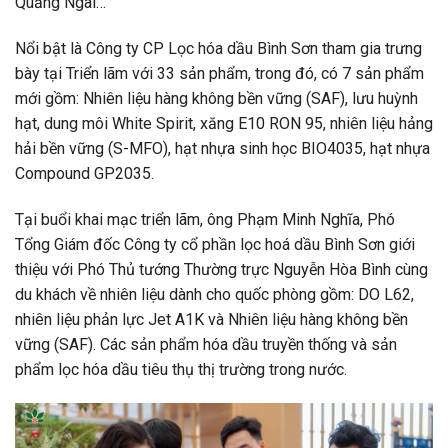
Quảng Ngãi…
Nổi bật là Công ty CP Lọc hóa dầu Bình Sơn tham gia trưng
bày tại Triển lãm với 33 sản phẩm, trong đó, có 7 sản phẩm
mới gồm: Nhiên liệu hàng không bền vững (SAF), lưu huỳnh
hạt, dung môi White Spirit, xăng E10 RON 95, nhiên liệu hảng
hải bền vững (S-MFO), hạt nhựa sinh học BIO4035, hạt nhựa
Compound GP2035.
Tại buổi khai mạc triển lãm, ông Phạm Minh Nghĩa, Phó
Tổng Giám đốc Công ty cổ phần lọc hoá dầu Bình Sơn giới
thiệu với Phó Thủ tướng Thường trực Nguyễn Hòa Bình cùng
du khách về nhiên liệu dành cho quốc phòng gồm: DO L62,
nhiên liệu phản lực Jet A1K và Nhiên liệu hàng không bền
vững (SAF). Các sản phẩm hóa dầu truyền thống và sản
phẩm lọc hóa dầu tiêu thụ thị trường trong nước.