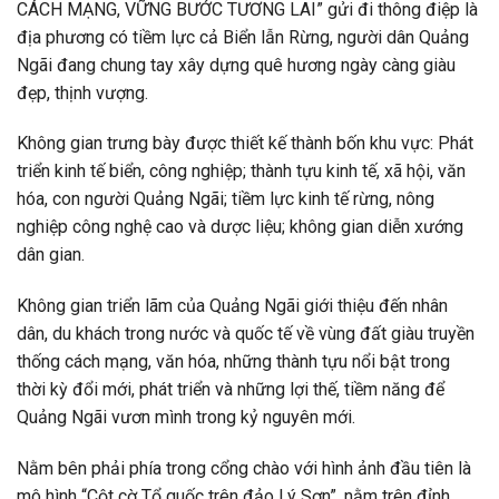
CÁCH MẠNG, VỮNG BƯỚC TƯƠNG LAI” gửi đi thông điệp là
địa phương có tiềm lực cả Biển lẫn Rừng, người dân Quảng
Ngãi đang chung tay xây dựng quê hương ngày càng giàu
đẹp, thịnh vượng.
Không gian trưng bày được thiết kế thành bốn khu vực: Phát
triển kinh tế biển, công nghiệp; thành tựu kinh tế, xã hội, văn
hóa, con người Quảng Ngãi; tiềm lực kinh tế rừng, nông
nghiệp công nghệ cao và dược liệu; không gian diễn xướng
dân gian.
Không gian triển lãm của Quảng Ngãi giới thiệu đến nhân
dân, du khách trong nước và quốc tế về vùng đất giàu truyền
thống cách mạng, văn hóa, những thành tựu nổi bật trong
thời kỳ đổi mới, phát triển và những lợi thế, tiềm năng để
Quảng Ngãi vươn mình trong kỷ nguyên mới.
Nằm bên phải phía trong cổng chào với hình ảnh đầu tiên là
mô hình “Cột cờ Tổ quốc trên đảo Lý Sơn”, nằm trên đỉnh