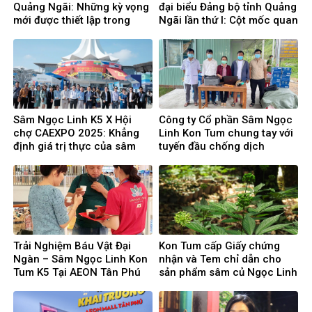
Quảng Ngãi: Những kỳ vọng
đại biểu Đảng bộ tỉnh Quảng
mới được thiết lập trong
Ngãi lần thứ I: Cột mốc quan
hành trình chăm sóc sức
trọng, bước tiến trong kỷ
khỏe khách hàng
nguyên mới
Sâm Ngọc Linh K5 X Hội
Công ty Cổ phần Sâm Ngọc
chợ CAEXPO 2025: Khẳng
Linh Kon Tum chung tay với
định giá trị thực của sâm
tuyến đầu chống dịch
Ngọc Linh trên thị trường
quốc tế
Trải Nghiệm Báu Vật Đại
Kon Tum cấp Giấy chứng
Ngàn – Sâm Ngọc Linh Kon
nhận và Tem chỉ dẫn cho
Tum K5 Tại AEON Tân Phú
sản phẩm sâm củ Ngọc Linh