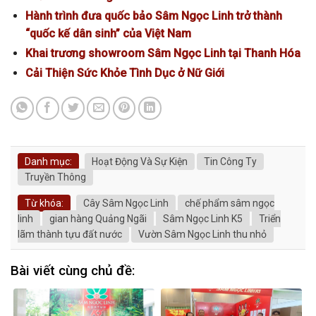
Hành trình đưa quốc bảo Sâm Ngọc Linh trở thành
“quốc kế dân sinh” của Việt Nam
Khai trương showroom Sâm Ngọc Linh tại Thanh Hóa
Cải Thiện Sức Khỏe Tình Dục ở Nữ Giới
Danh mục:
Hoạt Động Và Sự Kiện
Tin Công Ty
Truyền Thông
Từ khóa:
Cây Sâm Ngọc Linh
chế phẩm sâm ngọc
linh
gian hàng Quảng Ngãi
Sâm Ngọc Linh K5
Triển
lãm thành tựu đất nước
Vườn Sâm Ngọc Linh thu nhỏ
Bài viết cùng chủ đề: