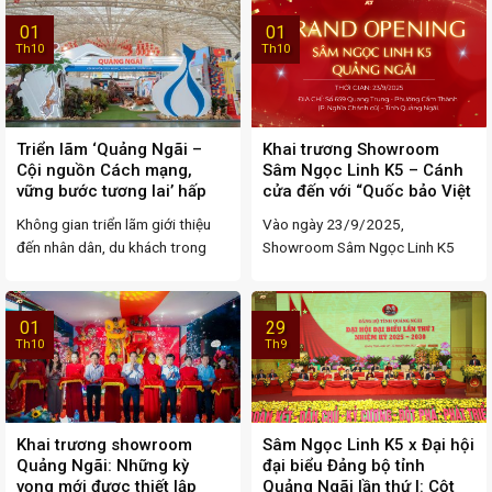
01
01
Th10
Th10
Triển lãm ‘Quảng Ngãi –
Khai trương Showroom
Cội nguồn Cách mạng,
Sâm Ngọc Linh K5 – Cánh
vững bước tương lai’ hấp
cửa đến với “Quốc bảo Việt
dẫn du khách
Nam” tại Quảng Ngãi
Không gian triển lãm giới thiệu
Vào ngày 23/9/2025,
đến nhân dân, du khách trong
Showroom Sâm Ngọc Linh K5
nước và quốc ...
chính thức khai trương tại địa chỉ
...
01
29
Th10
Th9
Khai trương showroom
Sâm Ngọc Linh K5 x Đại hội
Quảng Ngãi: Những kỳ
đại biểu Đảng bộ tỉnh
vọng mới được thiết lập
Quảng Ngãi lần thứ I: Cột