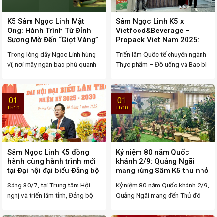
K5 Sâm Ngọc Linh Mật
Sâm Ngọc Linh K5 x
Ong: Hành Trình Từ Đỉnh
Vietfood&Beverage –
Sương Mờ Đến “Giọt Vàng”
Propack Viet Nam 2025:
Cho Sức Khỏe Người Việt
Nơi hội tụ tinh hoa trong
Trong lòng dãy Ngọc Linh hùng
Triển lãm Quốc tế chuyên ngành
ngành F&B Việt Nam
vĩ, nơi mây ngàn bao phủ quanh
Thực phẩm – Đồ uống và Bao bì
năm và ...
– ...
01
01
Th10
Th10
Sâm Ngọc Linh K5 đồng
Kỷ niệm 80 năm Quốc
hành cùng hành trình mới
khánh 2/9: Quảng Ngãi
tại Đại hội đại biểu Đảng bộ
mang rừng Sâm K5 thu nhỏ
tỉnh Quảng Ngãi
và chế phẩm Sâm Ngọc
Sáng 30/7, tại Trung tâm Hội
Kỷ niệm 80 năm Quốc khánh 2/9,
Linh ra Thủ đô
nghị và triển lãm tỉnh, Đảng bộ
Quảng Ngãi mang đến Thủ đô
UBND tỉnh ...
gian trưng ...