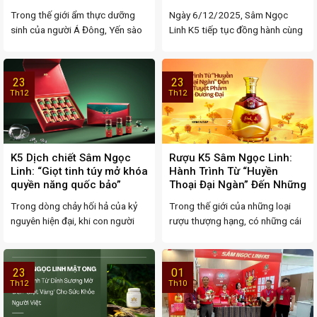
hóa khớp
Trong thế giới ẩm thực dưỡng
Ngày 6/12/2025, Sâm Ngọc
sinh của người Á Đông, Yến sào
Linh K5 tiếp tục đồng hành cùng
và Nhân ...
Hội thảo khoa học ...
23
23
Th12
Th12
K5 Dịch chiết Sâm Ngọc
Rượu K5 Sâm Ngọc Linh:
Linh: “Giọt tinh túy mở khóa
Hành Trình Từ “Huyền
quyền năng quốc bảo”
Thoại Đại Ngàn” Đến Những
Tuyệt Phẩm Mỹ Tửu Đương
Trong dòng chảy hối hả của kỷ
Trong thế giới của những loại
Đại
nguyên hiện đại, khi con người
rượu thượng hạng, có những cái
mải miết ...
tên không chỉ ...
23
01
Th12
Th10