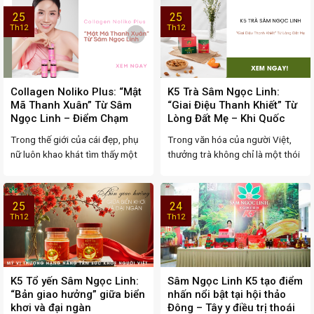
25
25
Th12
Th12
Collagen Noliko Plus: “Mật
K5 Trà Sâm Ngọc Linh:
Mã Thanh Xuân” Từ Sâm
“Giai Điệu Thanh Khiết” Từ
Ngọc Linh – Điểm Chạm
Lòng Đất Mẹ – Khi Quốc
Tinh Tế Của Dược Liệu Quý
Bảo Hóa Thân Thành Liệu
Trong thế giới của cái đẹp, phụ
Trong văn hóa của người Việt,
Và Công Nghệ Làm Đẹp
Pháp Chăm Sóc Thân –
nữ luôn khao khát tìm thấy một
thưởng trà không chỉ là một thói
Hiện Đại
Tâm – Trí
“suối ...
quen, mà ...
25
24
Th12
Th12
K5 Tổ yến Sâm Ngọc Linh:
Sâm Ngọc Linh K5 tạo điểm
“Bản giao hưởng” giữa biển
nhấn nổi bật tại hội thảo
khơi và đại ngàn
Đông – Tây y điều trị thoái