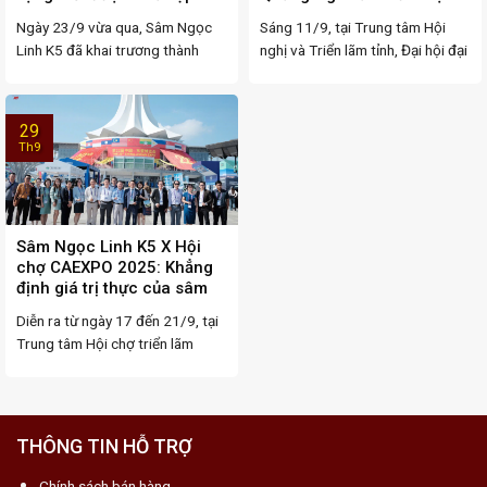
trong hành trình chăm sóc
mốc quan trọng, bước tiến
Ngày 23/9 vừa qua, Sâm Ngọc
Sáng 11/9, tại Trung tâm Hội
sức khỏe khách hàng
trong kỷ nguyên mới
Linh K5 đã khai trương thành
nghị và Triển lãm tỉnh, Đại hội đại
công showroom tại ...
biểu ...
29
Th9
Sâm Ngọc Linh K5 X Hội
chợ CAEXPO 2025: Khẳng
định giá trị thực của sâm
Ngọc Linh trên thị trường
Diễn ra từ ngày 17 đến 21/9, tại
quốc tế
Trung tâm Hội chợ triển lãm
thành ...
THÔNG TIN HỖ TRỢ
Chính sách bán hàng.