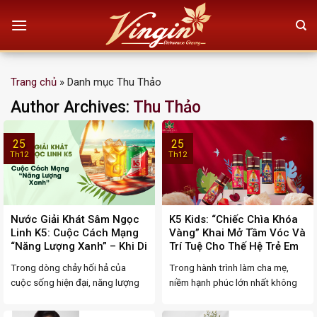
Skip
to
content
Trang chủ
»
Danh mục Thu Thảo
Author Archives:
Thu Thảo
25
25
Th12
Th12
Nước Giải Khát Sâm Ngọc
K5 Kids: “Chiếc Chìa Khóa
Linh K5: Cuộc Cách Mạng
Vàng” Khai Mở Tầm Vóc Và
“Năng Lượng Xanh” – Khi Di
Trí Tuệ Cho Thế Hệ Trẻ Em
Sản Quốc Bảo Hóa Thân
Việt
Trong dòng chảy hối hả của
Trong hành trình làm cha mẹ,
Thành Sức Mạnh Đường
cuộc sống hiện đại, năng lượng
niềm hạnh phúc lớn nhất không
Đua
không chỉ là ...
gì bằng việc ...