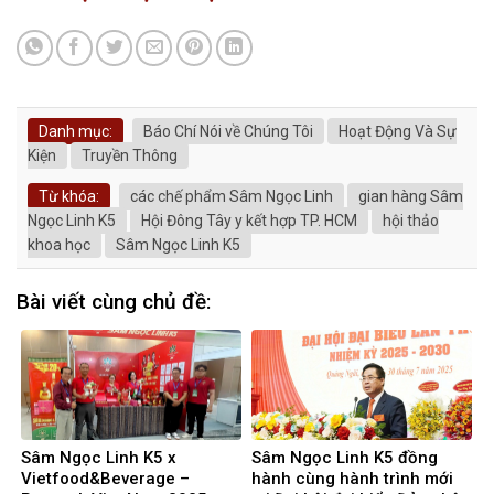
Danh mục:
Báo Chí Nói về Chúng Tôi
Hoạt Động Và Sự
Kiện
Truyền Thông
Từ khóa:
các chế phẩm Sâm Ngọc Linh
gian hàng Sâm
Ngọc Linh K5
Hội Đông Tây y kết hợp TP. HCM
hội thảo
khoa học
Sâm Ngọc Linh K5
Bài viết cùng chủ đề:
Sâm Ngọc Linh K5 x
Sâm Ngọc Linh K5 đồng
Vietfood&Beverage –
hành cùng hành trình mới