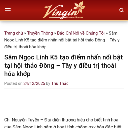
Skip
to
content
Trang chủ
»
Truyền Thông
»
Báo Chí Nói về Chúng Tôi
»
Sâm
Ngọc Linh K5 tạo điểm nhấn nổi bật tại hội thảo Đông – Tây y
điều trị thoái hóa khớp
Sâm Ngọc Linh K5 tạo điểm nhấn nổi bật
tại hội thảo Đông – Tây y điều trị thoái
hóa khớp
Posted on
24/12/2025
by
Thu Thảo
Chị Nguyễn Tuyền – Đại diện thương hiệu cho biết tinh hoa
của Sâm Ngọc Linh nằm ở hoạt tính chống oxy hóa đặc biệt