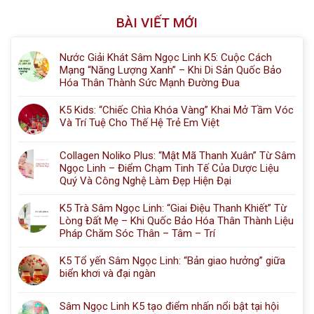
BÀI VIẾT MỚI
Nước Giải Khát Sâm Ngọc Linh K5: Cuộc Cách
Mạng “Năng Lượng Xanh” – Khi Di Sản Quốc Bảo
Hóa Thân Thành Sức Mạnh Đường Đua
K5 Kids: “Chiếc Chìa Khóa Vàng” Khai Mở Tầm Vóc
Và Trí Tuệ Cho Thế Hệ Trẻ Em Việt
Collagen Noliko Plus: “Mật Mã Thanh Xuân” Từ Sâm
Ngọc Linh – Điểm Chạm Tinh Tế Của Dược Liệu
Quý Và Công Nghệ Làm Đẹp Hiện Đại
K5 Trà Sâm Ngọc Linh: “Giai Điệu Thanh Khiết” Từ
Lòng Đất Mẹ – Khi Quốc Bảo Hóa Thân Thành Liệu
Pháp Chăm Sóc Thân – Tâm – Trí
K5 Tổ yến Sâm Ngọc Linh: “Bản giao hưởng” giữa
biển khơi và đại ngàn
Sâm Ngọc Linh K5 tạo điểm nhấn nổi bật tại hội