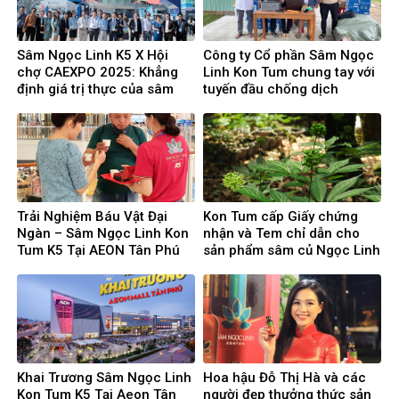
Sâm Ngọc Linh K5 X Hội
Công ty Cổ phần Sâm Ngọc
chợ CAEXPO 2025: Khẳng
Linh Kon Tum chung tay với
định giá trị thực của sâm
tuyến đầu chống dịch
Ngọc Linh trên thị trường
quốc tế
Trải Nghiệm Báu Vật Đại
Kon Tum cấp Giấy chứng
Ngàn – Sâm Ngọc Linh Kon
nhận và Tem chỉ dẫn cho
Tum K5 Tại AEON Tân Phú
sản phẩm sâm củ Ngọc Linh
Khai Trương Sâm Ngọc Linh
Hoa hậu Đỗ Thị Hà và các
Kon Tum K5 Tại Aeon Tân
người đẹp thưởng thức sản