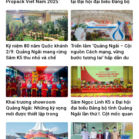
Propack Viet Nam 2025:
tại Đại hội đại biểu Đảng bộ
Nơi hội tụ tinh hoa trong
tỉnh Quảng Ngãi
ngành F&B Việt Nam
Kỷ niệm 80 năm Quốc khánh
Triển lãm ‘Quảng Ngãi – Cội
2/9: Quảng Ngãi mang rừng
nguồn Cách mạng, vững
Sâm K5 thu nhỏ và chế
bước tương lai’ hấp dẫn du
phẩm Sâm Ngọc Linh ra Thủ
khách
đô
Khai trương showroom
Sâm Ngọc Linh K5 x Đại hội
Quảng Ngãi: Những kỳ vọng
đại biểu Đảng bộ tỉnh Quảng
mới được thiết lập trong
Ngãi lần thứ I: Cột mốc quan
hành trình chăm sóc sức
trọng, bước tiến trong kỷ
khỏe khách hàng
nguyên mới