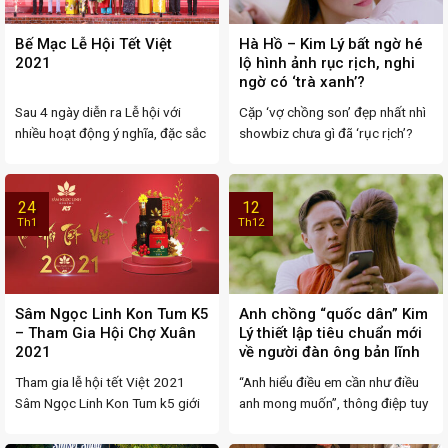
Bế Mạc Lễ Hội Tết Việt
Hà Hồ – Kim Lý bất ngờ hé
2021
lộ hình ảnh rục rịch, nghi
ngờ có ‘trà xanh’?
Sau 4 ngày diễn ra Lễ hội với
Cặp ‘vợ chồng son’ đẹp nhất nhì
nhiều hoạt động ý nghĩa, đặc sắc
showbiz chưa gì đã ‘rục rịch’?
...
Hành động ...
24
12
Th1
Th12
Sâm Ngọc Linh Kon Tum K5
Anh chồng “quốc dân” Kim
– Tham Gia Hội Chợ Xuân
Lý thiết lập tiêu chuẩn mới
2021
về người đàn ông bản lĩnh
Tham gia lễ hội tết Việt 2021
“Anh hiểu điều em cần như điều
Sâm Ngọc Linh Kon Tum k5 giới
anh mong muốn”, thông điệp tuy
thiệu ...
đơn giản ...