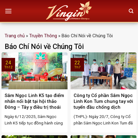
Skip
to
content
Trang chủ
»
Truyền Thông
»
Báo Chí Nói về Chúng Tôi
Báo Chí Nói về Chúng Tôi
24
22
Th12
Th7
Sâm Ngọc Linh K5 tạo điểm
Công ty Cổ phần Sâm Ngọc
nhấn nổi bật tại hội thảo
Linh Kon Tum chung tay với
Đông – Tây y điều trị thoái
tuyến đầu chống dịch
hóa khớp
Ngày 6/12/2025, Sâm Ngọc
(THPL)- Ngày 20/7, Công ty Cổ
Linh K5 tiếp tục đồng hành cùng
phần Sâm Ngọc Linh Kon Tum đã
Hội thảo khoa học ...
ủng hộ ...