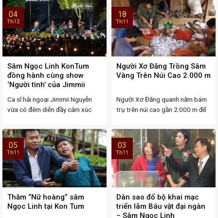
04
18
Th12
Th11
Sâm Ngọc Linh KonTum
Người Xơ Đăng Trồng Sâm
đồng hành cùng show
Vàng Trên Núi Cao 2.000 m
‘Người tình’ của Jimmii
Nguyễn
Ca sĩ hải ngoại Jimmii Nguyễn
Người Xơ Đăng quanh năm bám
vừa có đêm diễn đầy cảm xúc
trụ trên núi cao gần 2.000 m để
mang tên ...
trồng ...
05
03
Th11
Th11
Thăm “Nữ hoàng” sâm
Dàn sao đổ bộ khai mạc
Ngọc Linh tại Kon Tum
triển lãm Báu vật đại ngàn
– Sâm Ngọc Linh