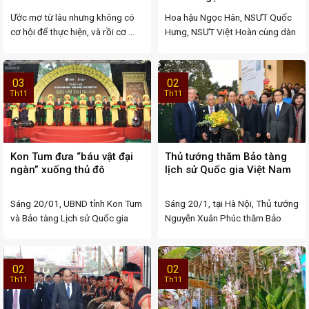
Ước mơ từ lâu nhưng không có
Hoa hậu Ngọc Hân, NSƯT Quốc
cơ hội để thực hiện, và rồi cơ ...
Hưng, NSƯT Việt Hoàn cùng dàn
“sao” trẻ đã ...
03
02
Th11
Th11
Kon Tum đưa “báu vật đại
Thủ tướng thăm Bảo tàng
ngàn” xuống thủ đô
lịch sử Quốc gia Việt Nam
Sáng 20/01, UBND tỉnh Kon Tum
Sáng 20/1, tại Hà Nội, Thủ tướng
và Bảo tàng Lịch sử Quốc gia
Nguyễn Xuân Phúc thăm Bảo
phối hợp ...
tàng lịch sử ...
02
02
Th11
Th11