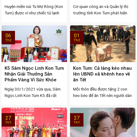
Huyện miền núi Tu Mơ Rông (Kon
Cơ quan công an và Quản lý thị
Tum) được ví như chiếc tủ lạnh
trường tỉnh Kon Tum phát hiện
khổng ...
một ...
06
01
Th2
Th2
K5 Sâm Ngọc Linh Kon Tum
Kon Tum: Cả làng kéo nhau
Nhận Giải Thưởng Sản
lên UBND xã khênh heo về
Phẩm Vàng Vì Sức Khỏe
ăn Tết
Cộng Đồng
Ngày 30/1/2021 vừa qua, Sâm
Mỗi thôn đều được tặng 2 con
Ngọc Linh Kon Tum K5 đã rất
heo béo để ăn Tết nên người dân
vinh dự khi ...
...
27
27
Th1
Th1