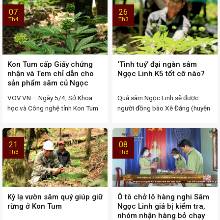
07
26
Th4
Th3
Kon Tum cấp Giấy chứng
‘Tinh tuý’ đại ngàn sâm
nhận và Tem chỉ dẫn cho
Ngọc Linh K5 tốt cỡ nào?
sản phẩm sâm củ Ngọc
Linh
VOV.VN – Ngày 5/4, Sở Khoa
Quả sâm Ngọc Linh sẽ được
học và Công nghệ tỉnh Kon Tum
người đồng bào Xê Đăng (huyện
chính thức ...
Tu Mơ Rông, ...
21
08
Th3
Th3
Kỳ lạ vườn sâm quý giúp giữ
Ô tô chở lô hàng nghi Sâm
rừng ở Kon Tum
Ngọc Linh giả bị kiểm tra,
nhóm nhận hàng bỏ chạy