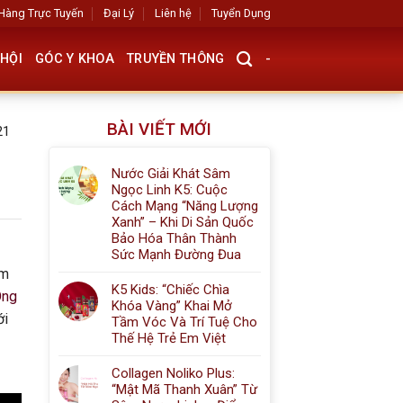
Hàng Trực Tuyến
Đại Lý
Liên hệ
Tuyển Dụng
HỘI
GÓC Y KHOA
TRUYỀN THÔNG
-
BÀI VIẾT MỚI
21
Nước Giải Khát Sâm
Ngọc Linh K5: Cuộc
Cách Mạng “Năng Lượng
Xanh” – Khi Di Sản Quốc
Bảo Hóa Thân Thành
Sức Mạnh Đường Đua
ẩm
K5 Kids: “Chiếc Chìa
Ong
Khóa Vàng” Khai Mở
ới
Tầm Vóc Và Trí Tuệ Cho
Thế Hệ Trẻ Em Việt
Collagen Noliko Plus:
“Mật Mã Thanh Xuân” Từ