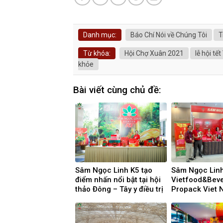
Danh mục:
Báo Chí Nói về Chúng Tôi
T
Từ khóa:
Hội Chợ Xuân 2021
lễ hội tế
khỏe
Bài viết cùng chủ đề:
Sâm Ngọc Linh K5 tạo
Sâm Ngọc Linh
điểm nhấn nổi bật tại hội
Vietfood&Bev
thảo Đông – Tây y điều trị
Propack Viet 
thoái hóa khớp
Nơi hội tụ tinh
ngành F&B Vi