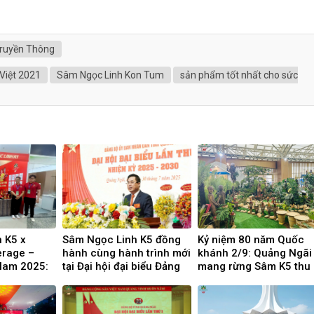
ruyền Thông
t Việt 2021
Sâm Ngọc Linh Kon Tum
sản phẩm tốt nhất cho sức
 K5 x
Sâm Ngọc Linh K5 đồng
Kỷ niệm 80 năm Quốc
erage –
hành cùng hành trình mới
khánh 2/9: Quảng Ngãi
Nam 2025:
tại Đại hội đại biểu Đảng
mang rừng Sâm K5 thu
 hoa trong
bộ tỉnh Quảng Ngãi
nhỏ và chế phẩm Sâm
ệt Nam
Ngọc Linh ra Thủ đô