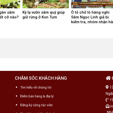
 ngàn sâm
Kỳ lạ vườn sâm quý giúp
Ô tô chở lô hàng nghi
ốt cỡ nào?
giữ rừng ở Kon Tum
Sâm Ngọc Linh giả bị
kiểm tra, nhóm nhận h
bỏ chạy
CHĂM SÓC KHÁCH HÀNG
Tìm hiểu về chúng tôi
13
Ngãi
Điểm bán hàng & đại lý
19
Đăng ký cộng tác viên
in
Nhà