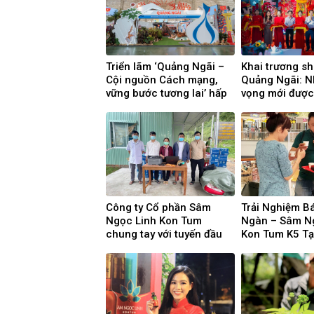
Triển lãm ‘Quảng Ngãi –
Khai trương 
Cội nguồn Cách mạng,
Quảng Ngãi: N
vững bước tương lai’ hấp
vọng mới được 
dẫn du khách
trong hành tr
sóc sức khỏe 
Công ty Cổ phần Sâm
Trải Nghiệm Bá
Ngọc Linh Kon Tum
Ngàn – Sâm N
chung tay với tuyến đầu
Kon Tum K5 Tạ
chống dịch
Phú