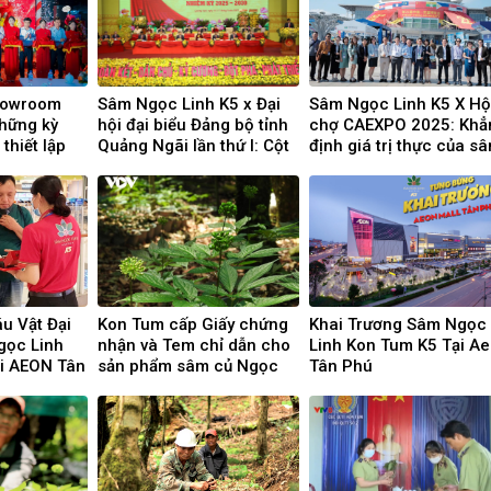
showroom
Sâm Ngọc Linh K5 x Đại
Sâm Ngọc Linh K5 X Hộ
hững kỳ
hội đại biểu Đảng bộ tỉnh
chợ CAEXPO 2025: Khẳ
thiết lập
Quảng Ngãi lần thứ I: Cột
định giá trị thực của s
ình chăm
mốc quan trọng, bước
Ngọc Linh trên thị trườ
khách hàng
tiến trong kỷ nguyên mới
quốc tế
u Vật Đại
Kon Tum cấp Giấy chứng
Khai Trương Sâm Ngọc
gọc Linh
nhận và Tem chỉ dẫn cho
Linh Kon Tum K5 Tại A
i AEON Tân
sản phẩm sâm củ Ngọc
Tân Phú
Linh