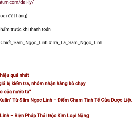
ntum.com/dai-ly/
oại đặt hàng)
phẩm trước khi thanh toán
Chiết_Sâm_Ngọc_Linh #Trà_Lá_Sâm_Ngọc_Linh
iệu quả nhất
giả bị kiểm tra, nhóm nhận hàng bỏ chạy
o của nước ta”
 Xuân” Từ Sâm Ngọc Linh – Điểm Chạm Tinh Tế Của Dược Liệ
inh – Biện Pháp Thải Độc Kim Loại Nặng