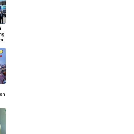
i
ng
âm
ng
eon