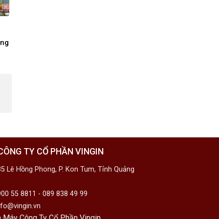
àng
CÔNG TY CỔ PHẦN VINGIN
5 Lê Hồng Phong, P. Kon Tum, Tỉnh Quảng
00 55 8811 - 089 838 49 99
fo@vingin.vn
 Máy Công Ty Cổ Phần Vingin.