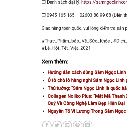
❒ Danh sách đại lý:
https://samngoclinhko
❒ 0945 165 165 – 02603 88 99 88 (Điện th
Giao hàng toàn quốc, vui lòng kiểm tra sản 
#Thực_Phẩm_bảo_Vệ_Sức_Khỏe , #Dịch_
#Lễ_Hội_Tết_Việt_2021
Xem thêm:
Hướng dẫn cách dùng Sâm Ngọc Linh h
Ô tô chở lô hàng nghi Sâm Ngọc Linh 
Thủ tướng: “Sâm Ngọc Linh là quốc bả
Collagen Noliko Plus: “Mật Mã Thanh
Quý Và Công Nghệ Làm Đẹp Hiện Đại
Nguyên Tố Vi Lượng Trong Sâm Ngọc L