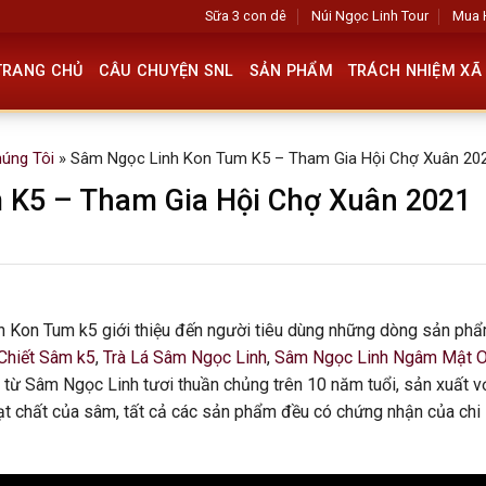
Sữa 3 con dê
Núi Ngọc Linh Tour
Mua 
TRANG CHỦ
CÂU CHUYỆN SNL
SẢN PHẨM
TRÁCH NHIỆM XÃ 
húng Tôi
»
Sâm Ngọc Linh Kon Tum K5 – Tham Gia Hội Chợ Xuân 20
 K5 – Tham Gia Hội Chợ Xuân 2021
nh Kon Tum k5 giới thiệu đến người tiêu dùng những dòng sản ph
Chiết Sâm k5
,
Trà Lá Sâm Ngọc Linh
,
Sâm Ngọc Linh Ngâm Mật 
từ Sâm Ngọc Linh tươi thuần chủng trên 10 năm tuổi, sản xuất v
ạt chất của sâm, tất cả các sản phẩm đều có chứng nhận của chi