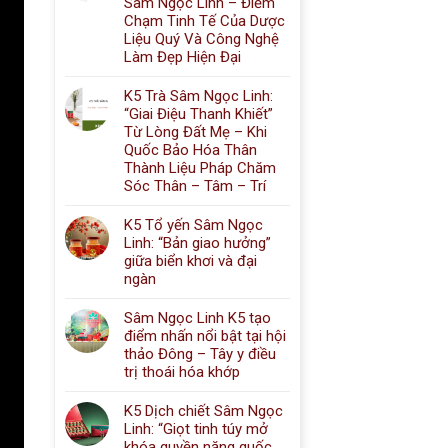
Sâm Ngọc Linh – Điểm
Chạm Tinh Tế Của Dược
Liệu Quý Và Công Nghệ
Làm Đẹp Hiện Đại
K5 Trà Sâm Ngọc Linh:
“Giai Điệu Thanh Khiết”
Từ Lòng Đất Mẹ – Khi
Quốc Bảo Hóa Thân
Thành Liệu Pháp Chăm
Sóc Thân – Tâm – Trí
K5 Tổ yến Sâm Ngọc
Linh: “Bản giao hưởng”
giữa biển khơi và đại
ngàn
Sâm Ngọc Linh K5 tạo
điểm nhấn nổi bật tại hội
thảo Đông – Tây y điều
trị thoái hóa khớp
K5 Dịch chiết Sâm Ngọc
Linh: “Giọt tinh túy mở
khóa quyền năng quốc