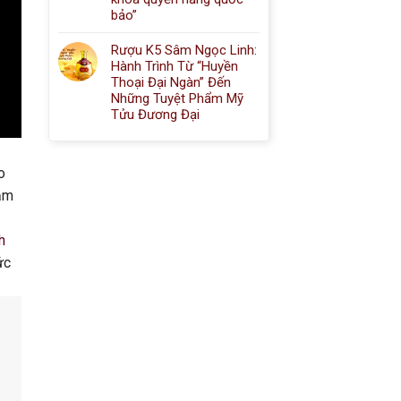
bảo”
Rượu K5 Sâm Ngọc Linh:
Hành Trình Từ “Huyền
Thoại Đại Ngàn” Đến
Những Tuyệt Phẩm Mỹ
Tửu Đương Đại
o
hăm
h
ức