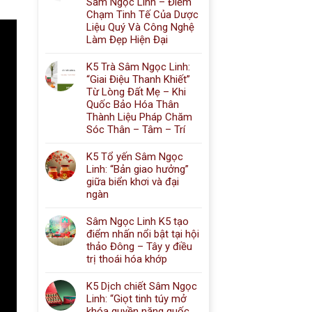
Sâm Ngọc Linh – Điểm
Chạm Tinh Tế Của Dược
Liệu Quý Và Công Nghệ
Làm Đẹp Hiện Đại
K5 Trà Sâm Ngọc Linh:
“Giai Điệu Thanh Khiết”
Từ Lòng Đất Mẹ – Khi
Quốc Bảo Hóa Thân
Thành Liệu Pháp Chăm
Sóc Thân – Tâm – Trí
K5 Tổ yến Sâm Ngọc
Linh: “Bản giao hưởng”
giữa biển khơi và đại
ngàn
Sâm Ngọc Linh K5 tạo
điểm nhấn nổi bật tại hội
thảo Đông – Tây y điều
trị thoái hóa khớp
K5 Dịch chiết Sâm Ngọc
Linh: “Giọt tinh túy mở
khóa quyền năng quốc