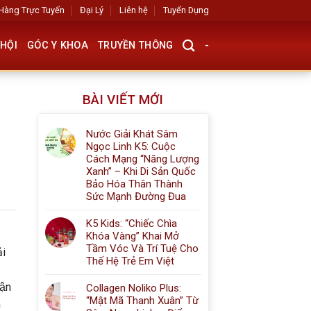
Hàng Trực Tuyến
Đại Lý
Liên hệ
Tuyển Dụng
HỘI
GÓC Y KHOA
TRUYỀN THÔNG
-
BÀI VIẾT MỚI
Nước Giải Khát Sâm
Ngọc Linh K5: Cuộc
Cách Mạng “Năng Lượng
Xanh” – Khi Di Sản Quốc
Bảo Hóa Thân Thành
Sức Mạnh Đường Đua
K5 Kids: “Chiếc Chìa
Khóa Vàng” Khai Mở
Tầm Vóc Và Trí Tuệ Cho
̉i
Thế Hệ Trẻ Em Việt
ận
Collagen Noliko Plus:
“Mật Mã Thanh Xuân” Từ
n