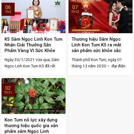
06
07
Th2
Th12
K5 Sâm Ngọc Linh Kon Tum
Thương hiệu Sâm Ngọc
Nhận Giải Thưởng Sản
Linh Kon Tum K5 ra mắt
Phẩm Vàng Vì Sức Khỏe
sản phẩm sức khỏe sắc
Cộng Đồng
đẹp cho Nam và Nữ
Ngày 30/1/2021 vừa qua, Sâm
Thành phố Kon Tum, ngày 01
Ngọc Linh Kon Tum K5 đã rất
tháng 12 năm 2020 – đại điện
vinh dự khi ...
thương hiệu ...
02
Th11
Kon Tum nỗ lực xây dựng
thương hiệu quốc gia sản
phẩm sâm Ngọc Linh