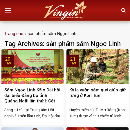
Skip
to
content
Trang chủ
»
sản phẩm sâm Ngọc Linh
Tag Archives:
sản phẩm sâm Ngọc Linh
29
21
Th9
Th3
Sâm Ngọc Linh K5 x Đại hội
Kỳ lạ vườn sâm quý giúp giữ
đại biểu Đảng bộ tỉnh
rừng ở Kon Tum
Quảng Ngãi lần thứ I: Cột
mốc quan trọng, bước tiến
Sáng 11/9, tại Trung tâm Hội
Huyện miền núi Tu Mơ Rông (Kon
trong kỷ nguyên mới
nghị và Triển lãm tỉnh, Đại hội đại
Tum) được ví như chiếc tủ lạnh
biểu ...
khổng ...