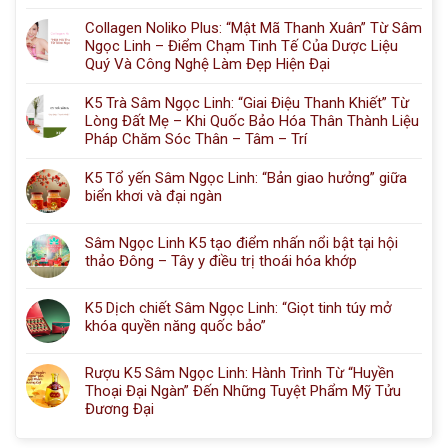
Collagen Noliko Plus: “Mật Mã Thanh Xuân” Từ Sâm
Ngọc Linh – Điểm Chạm Tinh Tế Của Dược Liệu
Quý Và Công Nghệ Làm Đẹp Hiện Đại
K5 Trà Sâm Ngọc Linh: “Giai Điệu Thanh Khiết” Từ
Lòng Đất Mẹ – Khi Quốc Bảo Hóa Thân Thành Liệu
Pháp Chăm Sóc Thân – Tâm – Trí
K5 Tổ yến Sâm Ngọc Linh: “Bản giao hưởng” giữa
biển khơi và đại ngàn
Sâm Ngọc Linh K5 tạo điểm nhấn nổi bật tại hội
thảo Đông – Tây y điều trị thoái hóa khớp
K5 Dịch chiết Sâm Ngọc Linh: “Giọt tinh túy mở
khóa quyền năng quốc bảo”
Rượu K5 Sâm Ngọc Linh: Hành Trình Từ “Huyền
Thoại Đại Ngàn” Đến Những Tuyệt Phẩm Mỹ Tửu
Đương Đại