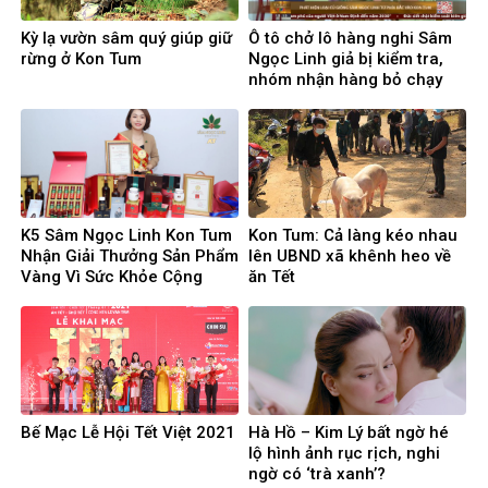
Kỳ lạ vườn sâm quý giúp giữ
Ô tô chở lô hàng nghi Sâm
rừng ở Kon Tum
Ngọc Linh giả bị kiểm tra,
nhóm nhận hàng bỏ chạy
K5 Sâm Ngọc Linh Kon Tum
Kon Tum: Cả làng kéo nhau
Nhận Giải Thưởng Sản Phẩm
lên UBND xã khênh heo về
Vàng Vì Sức Khỏe Cộng
ăn Tết
Đồng
Bế Mạc Lễ Hội Tết Việt 2021
Hà Hồ – Kim Lý bất ngờ hé
lộ hình ảnh rục rịch, nghi
ngờ có ‘trà xanh’?