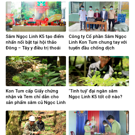
Sâm Ngọc Linh K5 tạo điểm
Công ty Cổ phần Sâm Ngọc
nhấn nổi bật tại hội thảo
Linh Kon Tum chung tay với
Đông – Tây y điều trị thoái
tuyến đầu chống dịch
hóa khớp
Kon Tum cấp Giấy chứng
‘Tinh tuý’ đại ngàn sâm
nhận và Tem chỉ dẫn cho
Ngọc Linh K5 tốt cỡ nào?
sản phẩm sâm củ Ngọc Linh