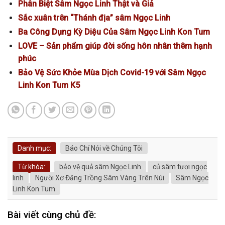
Phân Biệt Sâm Ngọc Linh Thật và Giả
Sắc xuân trên “Thánh địa” sâm Ngọc Linh
Ba Công Dụng Kỳ Diệu Của Sâm Ngọc Linh Kon Tum
LOVE – Sản phẩm giúp đời sống hôn nhân thêm hạnh
phúc
Bảo Vệ Sức Khỏe Mùa Dịch Covid-19 với Sâm Ngọc
Linh Kon Tum K5
Danh mục:
Báo Chí Nói về Chúng Tôi
Từ khóa:
bảo vệ quả sâm Ngọc Linh
củ sâm tươi ngọc
linh
Người Xơ Đăng Trồng Sâm Vàng Trên Núi
Sâm Ngọc
Linh Kon Tum
Bài viết cùng chủ đề: