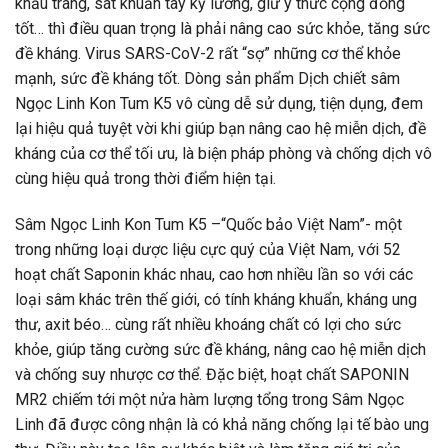
khẩu trang, sát khuẩn tay kỹ lưỡng, giữ ý thức cộng đồng
tốt… thì điều quan trọng là phải nâng cao sức khỏe, tăng sức
đề kháng. Virus SARS-CoV-2 rất “sợ” những cơ thể khỏe
mạnh, sức đề kháng tốt. Dòng sản phẩm Dịch chiết sâm
Ngọc Linh Kon Tum K5 vô cùng dễ sử dụng, tiện dụng, đem
lại hiệu quả tuyệt vời khi giúp bạn nâng cao hệ miễn dịch, đề
kháng của cơ thể tối ưu, là biện pháp phòng và chống dịch vô
cùng hiệu quả trong thời điểm hiện tại.
Sâm Ngọc Linh Kon Tum K5 –“Quốc bảo Việt Nam”- một
trong những loại dược liệu cực quý của Việt Nam, với 52
hoạt chất Saponin khác nhau, cao hơn nhiều lần so với các
loại sâm khác trên thế giới, có tính kháng khuẩn, kháng ung
thư, axit béo… cùng rất nhiều khoáng chất có lợi cho sức
khỏe, giúp tăng cường sức đề kháng, nâng cao hệ miễn dịch
và chống suy nhược cơ thể. Đặc biệt, hoạt chất SAPONIN
MR2 chiếm tới một nửa hàm lượng tổng trong Sâm Ngọc
Linh đã được công nhận là có khả năng chống lại tế bào ung