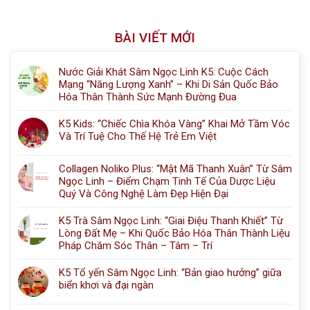
BÀI VIẾT MỚI
Nước Giải Khát Sâm Ngọc Linh K5: Cuộc Cách
Mạng “Năng Lượng Xanh” – Khi Di Sản Quốc Bảo
Hóa Thân Thành Sức Mạnh Đường Đua
K5 Kids: “Chiếc Chìa Khóa Vàng” Khai Mở Tầm Vóc
Và Trí Tuệ Cho Thế Hệ Trẻ Em Việt
Collagen Noliko Plus: “Mật Mã Thanh Xuân” Từ Sâm
Ngọc Linh – Điểm Chạm Tinh Tế Của Dược Liệu
Quý Và Công Nghệ Làm Đẹp Hiện Đại
K5 Trà Sâm Ngọc Linh: “Giai Điệu Thanh Khiết” Từ
Lòng Đất Mẹ – Khi Quốc Bảo Hóa Thân Thành Liệu
Pháp Chăm Sóc Thân – Tâm – Trí
K5 Tổ yến Sâm Ngọc Linh: “Bản giao hưởng” giữa
biển khơi và đại ngàn