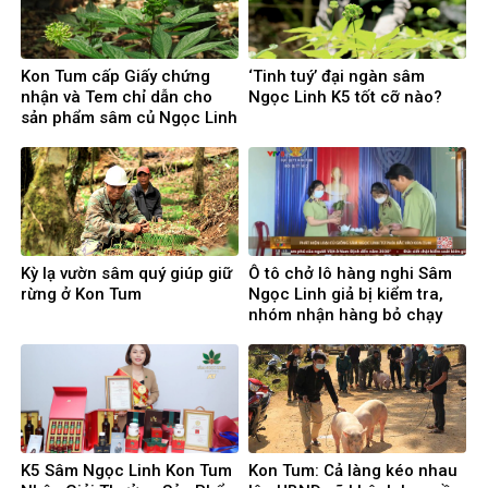
Kon Tum cấp Giấy chứng
‘Tinh tuý’ đại ngàn sâm
nhận và Tem chỉ dẫn cho
Ngọc Linh K5 tốt cỡ nào?
sản phẩm sâm củ Ngọc Linh
Kỳ lạ vườn sâm quý giúp giữ
Ô tô chở lô hàng nghi Sâm
rừng ở Kon Tum
Ngọc Linh giả bị kiểm tra,
nhóm nhận hàng bỏ chạy
K5 Sâm Ngọc Linh Kon Tum
Kon Tum: Cả làng kéo nhau