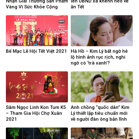
Nhận Giải Thưởng Sản Phẩm
lên UBND xã khênh heo về
Vàng Vì Sức Khỏe Cộng
ăn Tết
Đồng
Bế Mạc Lễ Hội Tết Việt 2021
Hà Hồ – Kim Lý bất ngờ hé
lộ hình ảnh rục rịch, nghi
ngờ có ‘trà xanh’?
Sâm Ngọc Linh Kon Tum K5
Anh chồng “quốc dân” Kim
– Tham Gia Hội Chợ Xuân
Lý thiết lập tiêu chuẩn mới
2021
về người đàn ông bản lĩnh