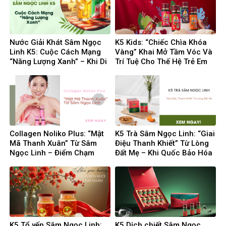
Nước Giải Khát Sâm Ngọc
K5 Kids: “Chiếc Chìa Khóa
Linh K5: Cuộc Cách Mạng
Vàng” Khai Mở Tầm Vóc Và
“Năng Lượng Xanh” – Khi Di
Trí Tuệ Cho Thế Hệ Trẻ Em
Sản Quốc Bảo Hóa Thân
Việt
Thành Sức Mạnh Đường
Đua
Collagen Noliko Plus: “Mật
K5 Trà Sâm Ngọc Linh: “Giai
Mã Thanh Xuân” Từ Sâm
Điệu Thanh Khiết” Từ Lòng
Ngọc Linh – Điểm Chạm
Đất Mẹ – Khi Quốc Bảo Hóa
Tinh Tế Của Dược Liệu Quý
Thân Thành Liệu Pháp
Và Công Nghệ Làm Đẹp
Chăm Sóc Thân – Tâm – Trí
Hiện Đại
K5 Tổ yến Sâm Ngọc Linh:
K5 Dịch chiết Sâm Ngọc