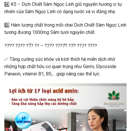
4️⃣
K5 – Dịch Chiết Sâm Ngọc Linh giữ nguyên hương vị tự
nhiên của Sâm Ngọc Linh có dạng nước và vị đắng nhẹ.
5️⃣
Hàm lượng chất trong mỗi chai Dịch Chiết Sâm Ngọc Linh
tương đương 1000mg Sâm tươi nguyên chất.
??̂?? ??̣?? ??̉? ?? – ??̣?? ????̂́? ??̂? ???̣? ????
✅
Tăng cường sức khỏe và kích thích hệ miễn dịch nhờ
những hợp chất hữu cơ quan trọng như Germ, Glycoside
Panaxin, vitamin B1, B5,… giúp nâng cao thể lực.