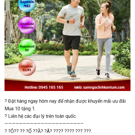
?
Đặt hàng ngay hôm nay để nhận được khuyến mãi ưu đãi
Mua 10 tặng 1.
?
Liên hệ các đại lý trên toàn quốc.
—————————————————————–
?
?Ô?? ?? ?Ổ ??Ầ? ?Â? ???̣? ???? ??? ???.