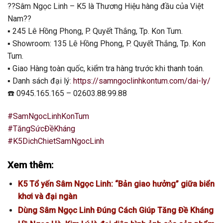
?
?
Sâm Ngọc Linh – K5 là Thương Hiệu hàng đầu của Việt
Nam
?
?
▪️
245 Lê Hồng Phong, P. Quyết Thắng, Tp. Kon Tum.
▪️
Showroom: 135 Lê Hồng Phong, P. Quyết Thắng, Tp. Kon
Tum.
▪️
Giao Hàng toàn quốc, kiểm tra hàng trước khi thanh toán.
▪️
Danh sách đại lý:
https://samngoclinhkontum.com/dai-ly/
☎️
0945.165.165 – 02603.88.99.88
#
SamNgocLinhKonTum
#
TăngSứcĐềKháng
#
K5DichChietSamNgocLinh
Xem thêm:
K5 Tổ yến Sâm Ngọc Linh: “Bản giao hưởng” giữa biển
khơi và đại ngàn
Dùng Sâm Ngọc Linh Đúng Cách Giúp Tăng Đề Kháng