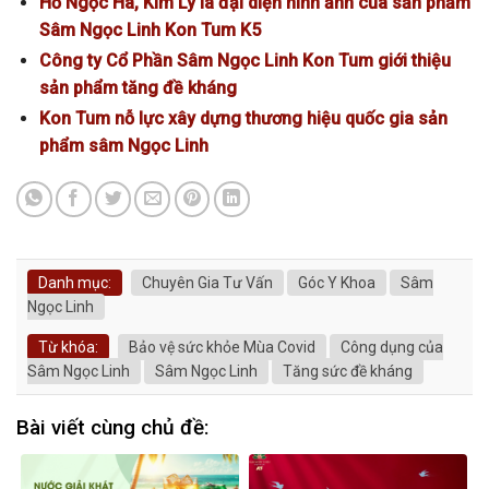
Hồ Ngọc Hà, Kim Lý là đại diện hình ảnh của sản phẩm
Sâm Ngọc Linh Kon Tum K5
Công ty Cổ Phần Sâm Ngọc Linh Kon Tum giới thiệu
sản phẩm tăng đề kháng
Kon Tum nỗ lực xây dựng thương hiệu quốc gia sản
phẩm sâm Ngọc Linh
Danh mục:
Chuyên Gia Tư Vấn
Góc Y Khoa
Sâm
Ngọc Linh
Từ khóa:
Bảo vệ sức khỏe Mùa Covid
Công dụng của
Sâm Ngọc Linh
Sâm Ngọc Linh
Tăng sức đề kháng
Bài viết cùng chủ đề: