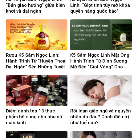
“Bản giao hưởng” giữa biển
Linh: “Giọt tinh túy mở khóa
khơi và đại ngàn
quyền năng quốc bảo”
Rượu K5 Sâm Ngọc Linh:
K5 Sâm Ngọc Linh Mật Ong:
Hành Trình Từ “Huyền Thoại
Hành Trình Từ Đỉnh Sương
Đại Ngàn” Đến Những Tuyệt
Mờ Đến “Giọt Vàng” Cho
Phẩm Mỹ Tửu Đương Đại
Sức Khỏe Người Việt
Điểm danh top 13 thực
Rối loạn giấc ngủ và nguyên
phẩm bổ sung cho phụ nữ
nhân do đâu? Cách điều trị
mãn kinh
như thế nào?