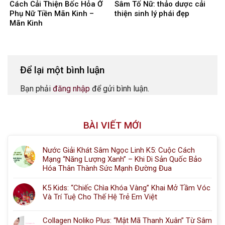
Cách Cải Thiện Bốc Hỏa Ở
Sâm Tố Nữ: thảo dược cải
Phụ Nữ Tiền Mãn Kinh –
thiện sinh lý phái đẹp
Mãn Kinh
Để lại một bình luận
Bạn phải
đăng nhập
để gửi bình luận.
BÀI VIẾT MỚI
Nước Giải Khát Sâm Ngọc Linh K5: Cuộc Cách
Mạng “Năng Lượng Xanh” – Khi Di Sản Quốc Bảo
Hóa Thân Thành Sức Mạnh Đường Đua
K5 Kids: “Chiếc Chìa Khóa Vàng” Khai Mở Tầm Vóc
Và Trí Tuệ Cho Thế Hệ Trẻ Em Việt
Collagen Noliko Plus: “Mật Mã Thanh Xuân” Từ Sâm