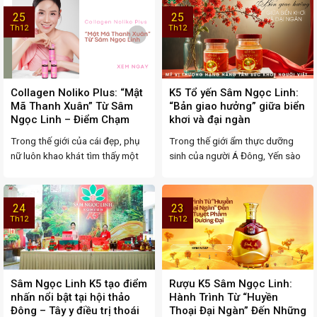
25
25
Th12
Th12
Collagen Noliko Plus: “Mật
K5 Tổ yến Sâm Ngọc Linh:
Mã Thanh Xuân” Từ Sâm
“Bản giao hưởng” giữa biển
Ngọc Linh – Điểm Chạm
khơi và đại ngàn
Tinh Tế Của Dược Liệu Quý
Trong thế giới của cái đẹp, phụ
Trong thế giới ẩm thực dưỡng
Và Công Nghệ Làm Đẹp
nữ luôn khao khát tìm thấy một
sinh của người Á Đông, Yến sào
Hiện Đại
“suối ...
và Nhân ...
24
23
Th12
Th12
Sâm Ngọc Linh K5 tạo điểm
Rượu K5 Sâm Ngọc Linh:
nhấn nổi bật tại hội thảo
Hành Trình Từ “Huyền
Đông – Tây y điều trị thoái
Thoại Đại Ngàn” Đến Những