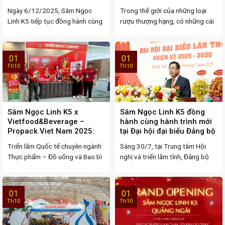
hóa khớp
Tuyệt Phẩm Mỹ Tửu Đương
Ngày 6/12/2025, Sâm Ngọc
Trong thế giới của những loại
Đại
Linh K5 tiếp tục đồng hành cùng
rượu thượng hạng, có những cái
Hội thảo khoa học ...
tên không chỉ ...
01
01
Th10
Th10
Sâm Ngọc Linh K5 x
Sâm Ngọc Linh K5 đồng
Vietfood&Beverage –
hành cùng hành trình mới
Propack Viet Nam 2025:
tại Đại hội đại biểu Đảng bộ
Nơi hội tụ tinh hoa trong
tỉnh Quảng Ngãi
Triển lãm Quốc tế chuyên ngành
Sáng 30/7, tại Trung tâm Hội
ngành F&B Việt Nam
Thực phẩm – Đồ uống và Bao bì
nghị và triển lãm tỉnh, Đảng bộ
– ...
UBND tỉnh ...
01
01
Th10
Th10