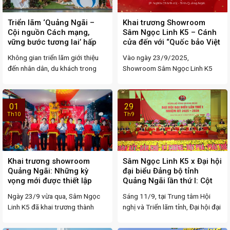
Triển lãm ‘Quảng Ngãi –
Khai trương Showroom
Cội nguồn Cách mạng,
Sâm Ngọc Linh K5 – Cánh
vững bước tương lai’ hấp
cửa đến với “Quốc bảo Việt
dẫn du khách
Nam” tại Quảng Ngãi
Không gian triển lãm giới thiệu
Vào ngày 23/9/2025,
đến nhân dân, du khách trong
Showroom Sâm Ngọc Linh K5
nước và quốc ...
chính thức khai trương tại địa chỉ
...
01
29
Th10
Th9
Khai trương showroom
Sâm Ngọc Linh K5 x Đại hội
Quảng Ngãi: Những kỳ
đại biểu Đảng bộ tỉnh
vọng mới được thiết lập
Quảng Ngãi lần thứ I: Cột
trong hành trình chăm sóc
mốc quan trọng, bước tiến
Ngày 23/9 vừa qua, Sâm Ngọc
Sáng 11/9, tại Trung tâm Hội
sức khỏe khách hàng
trong kỷ nguyên mới
Linh K5 đã khai trương thành
nghị và Triển lãm tỉnh, Đại hội đại
công showroom tại ...
biểu ...