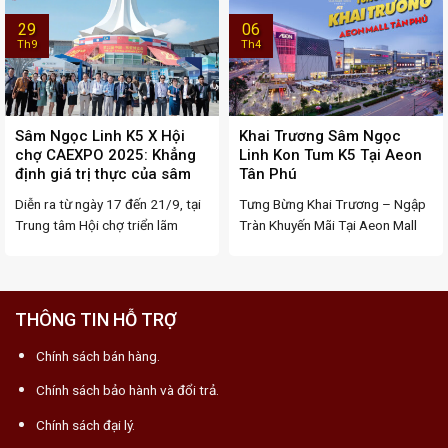
29
06
Th9
Th4
Sâm Ngọc Linh K5 X Hội
Khai Trương Sâm Ngọc
chợ CAEXPO 2025: Khẳng
Linh Kon Tum K5 Tại Aeon
định giá trị thực của sâm
Tân Phú
Ngọc Linh trên thị trường
Diễn ra từ ngày 17 đến 21/9, tại
Tưng Bừng Khai Trương – Ngập
quốc tế
Trung tâm Hội chợ triển lãm
Tràn Khuyến Mãi Tại Aeon Mall
thành ...
Tân Phú Ngày ...
THÔNG TIN HỖ TRỢ
Chính sách bán hàng.
Chính sách bảo hành và đổi trả.
Chính sách đại lý.