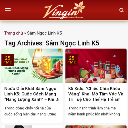
Skip
to
content
Trang chủ
»
Sâm Ngọc Linh K5
Tag Archives:
Sâm Ngọc Linh K5
25
25
Th12
Th12
Nước Giải Khát Sâm Ngọc
K5 Kids: “Chiếc Chìa Khóa
Linh K5: Cuộc Cách Mạng
Vàng” Khai Mở Tầm Vóc Và
“Năng Lượng Xanh” – Khi Di
Trí Tuệ Cho Thế Hệ Trẻ Em
Sản Quốc Bảo Hóa Thân
Việt
Trong dòng chảy hối hả của
Trong hành trình làm cha mẹ,
Thành Sức Mạnh Đường
cuộc sống hiện đại, năng lượng
niềm hạnh phúc lớn nhất không
Đua
không chỉ là ...
gì bằng việc ...