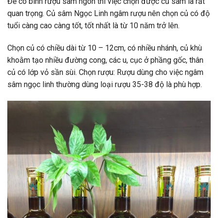
Để có bình rượu sâm ngon thì việc chọn được củ sâm là rất
quan trọng. Củ sâm Ngọc Linh ngâm rượu nên chọn củ có độ
tuổi càng cao càng tốt, tốt nhất là từ 10 năm trở lên.
Chọn củ có chiều dài từ 10 – 12cm, có nhiều nhánh, củ khù
khoằm tạo nhiều đường cong, các u, cục ở phầng gốc, thân
củ có lớp vỏ sần sùi. Chọn rượu: Rượu dùng cho việc ngâm
sâm ngọc linh thường dùng loại rượu 35-38 độ là phù hợp.