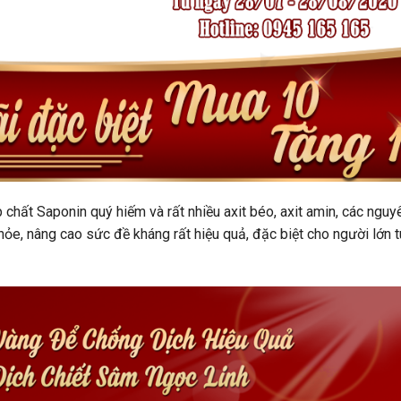
chất Saponin quý hiếm và rất nhiều axit béo, axit amin, các nguy
khỏe, nâng cao sức đề kháng rất hiệu quả, đặc biệt cho người lớn t