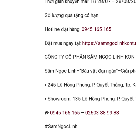
Thời gian khuyến mãi: Từ 28/07 – 28/08/2
Số lượng quà tặng có hạn.
Hotline đặt hàng:
0945 165 165
Đặt mua ngay tại:
https://samngoclinhkont
CÔNG TY CỔ PHẦN SÂM NGỌC LINH KON
Sâm Ngọc Linh–“Báu vật đại ngàn”–Giải ph
▪️ 245 Lê Hồng Phong, P. Quyết Thắng, Tp. 
▪️ Showroom: 135 Lê Hồng Phong, P. Quyết 
☎️
0945 165 165
–
02603 88 99 88
#SamNgocLinh