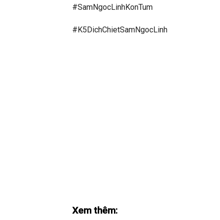
#SamNgocLinhKonTum
#K5DichChietSamNgocLinh
Xem thêm: