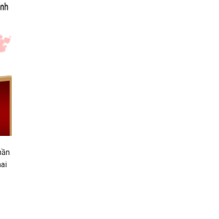
hần
ai