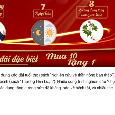
dụng kéo dài tuổi thọ (sách “Nghiên cứu về thần nông bản thảo”)
bệnh (sách “Thương Hàn Luận”). Nhiều công trình nghiên cứu Y họ
ác dụng tăng cường sức đề kháng, bảo vệ bệnh tật, và nhiều tác