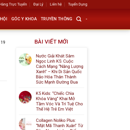
Hàng Trực Tuyến
Đại Lý
Liên hệ
Tuyển Dụng
HỘI
GÓC Y KHOA
TRUYỀN THÔNG
-
BÀI VIẾT MỚI
 19
Nước Giải Khát Sâm
Ngọc Linh K5: Cuộc
Cách Mạng “Năng Lượng
Xanh” – Khi Di Sản Quốc
Bảo Hóa Thân Thành
Sức Mạnh Đường Đua
K5 Kids: “Chiếc Chìa
Khóa Vàng” Khai Mở
Tầm Vóc Và Trí Tuệ Cho
Thế Hệ Trẻ Em Việt
Collagen Noliko Plus:
“Mật Mã Thanh Xuân” Từ