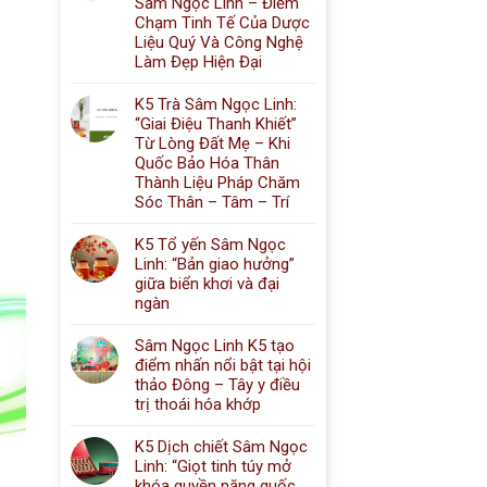
Sâm Ngọc Linh – Điểm
Chạm Tinh Tế Của Dược
Liệu Quý Và Công Nghệ
Làm Đẹp Hiện Đại
K5 Trà Sâm Ngọc Linh:
“Giai Điệu Thanh Khiết”
Từ Lòng Đất Mẹ – Khi
Quốc Bảo Hóa Thân
Thành Liệu Pháp Chăm
Sóc Thân – Tâm – Trí
K5 Tổ yến Sâm Ngọc
Linh: “Bản giao hưởng”
giữa biển khơi và đại
ngàn
Sâm Ngọc Linh K5 tạo
điểm nhấn nổi bật tại hội
thảo Đông – Tây y điều
trị thoái hóa khớp
K5 Dịch chiết Sâm Ngọc
Linh: “Giọt tinh túy mở
khóa quyền năng quốc