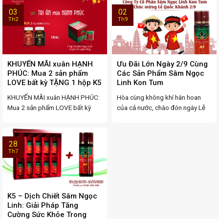
03
02
Th2
Th9
KHUYẾN MÃI xuân HẠNH
Ưu Đãi Lớn Ngày 2/9 Cùng
PHÚC: Mua 2 sản phẩm
Các Sản Phẩm Sâm Ngọc
LOVE bất kỳ TẶNG 1 hộp K5
Linh Kon Tum
Trà Sâm Ngọc Linh
KHUYẾN MÃI xuân HẠNH PHÚC:
Hòa cùng không khí hân hoan
Mua 2 sản phẩm LOVE bất kỳ
của cả nước, chào đón ngày Lễ
TẶNG 1 hộp ...
Quốc Khánh ...
28
Th7
K5 – Dịch Chiết Sâm Ngọc
Linh: Giải Pháp Tăng
Cường Sức Khỏe Trong