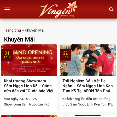
Skip
to
content
Trang chủ
»
Khuyến Mãi
Khuyến Mãi
01
22
Th10
Th4
Khai trương Showroom
Trải Nghiệm Báu Vật Đại
Sâm Ngọc Linh K5 – Cánh
Ngàn – Sâm Ngọc Linh Kon
cửa đến với “Quốc bảo Việt
Tum K5 Tại AEON Tân Phú
Nam” tại Quảng Ngãi
Vào ngày 23/9/2025,
Khách hàng lần đầu tiên thưởng
Showroom Sâm Ngọc Linh K5
thức Sâm Ngọc Linh Kon Tum K5,
chính thức khai trương tại địa chỉ
có thể ...
...