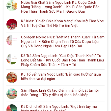
Nước Giải Khát Sâm Ngọc Linh K5: Cuộc Cách
Mạng “Năng Lượng Xanh” – Khi Di Sản Quốc Bảo
Hóa Thân Thành Sức Mạnh Đường Đua
K5 Kids: “Chiếc Chìa Khóa Vàng” Khai Mở Tầm Vóc
Và Trí Tuệ Cho Thế Hệ Trẻ Em Việt
Collagen Noliko Plus: “Mật Mã Thanh Xuân” Từ Sâm
Ngọc Linh – Điểm Chạm Tinh Tế Của Dược Liệu
Quý Và Công Nghệ Làm Đẹp Hiện Đại
K5 Trà Sâm Ngọc Linh: “Giai Điệu Thanh Khiết” Từ
Lòng Đất Mẹ – Khi Quốc Bảo Hóa Thân Thành Liệu
Pháp Chăm Sóc Thân – Tâm – Trí
K5 Tổ yến Sâm Ngọc Linh: “Bản giao hưởng” giữa
biển khơi và đại ngàn
Sâm Ngọc Linh K5 tạo điểm nhấn nổi bật tại hội
thảo Đông – Tây y điều trị thoái hóa khớp
K5 Dịch chiết Sâm Ngọc Linh: “Giọt tinh túy mở