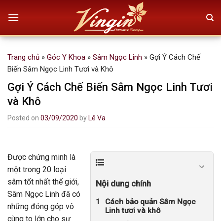
Skip
to
content
Trang chủ
»
Góc Y Khoa
»
Sâm Ngọc Linh
»
Gợi Ý Cách Chế
Biến Sâm Ngọc Linh Tươi và Khô
Gợi Ý Cách Chế Biến Sâm Ngọc Linh Tươi
và Khô
Posted on
03/09/2020
by
Lê Va
Được chứng minh là
một trong 20 loại
sâm tốt nhất thế giới,
Nội dung chính
Sâm Ngọc Linh đã có
Cách bảo quản Sâm Ngọc
những đóng góp vô
Linh tươi và khô
cùng to lớn cho sự