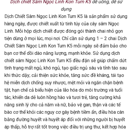
Dịch chiết Sâm Ngọc Linh Kon Tum K5
dễ uống, dễ sử
dụng
Dịch Chiết Sâm Ngọc Linh Kon Tum K5 là sản phẩm sử dụng
hàng ngày, được chiết xuất từ tinh túy của cây sâm Ngọc
Linh. Mỗi hộp dịch chiết được đóng gói thành chai nhỏ gọn
tiện dùng ở mọi lúc, mọi nơi. Chỉ cần sử dụng 1 – 2 chai Dịch
Chiết Sâm Ngọc Linh Kon Tum K5 mỗi ngày sẽ đảm bảo cho
bạn cơ thể dồi dào năng lượng, mạnh khỏe. Sử dụng dịch
chiết sâm Ngọc Linh Kon Tum K5 đều đặn sẽ giúp chấm dứt
tình trạng mất ngủ, khó ngủ, tạo giấc ngủ sâu và tỉnh táo sau
khi thức dậy; cải thiện sức khỏe, tăng sức đề kháng, tái tạo
hệ miễn dịch chống suy nhược, mệt mỏi và ngăn chặn bệnh
tật; hạn chế cả biểu hiện của lão hóa do môi trường và tuổi
tác, khiến da dẻ luôn hồng hào và tươi trẻ, tăng cường khả
năng sinh lý cho cả năm và nữ, bảo vệ gan, thận và các tế
bào cơ thể khỏi các nguy cơ gây bệnh tiềm ẩn, điều hòa cân
bằng đường huyết và huyết áp đối với những người bị huyết
áp thấp, hỗ trợ rất tốt trong việc điều trị ung thư, kết hợp hóa