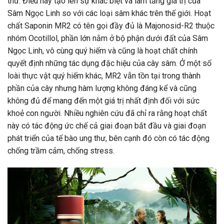
thư. Điều này tạo lên sự khác biệt và làm tăng giá trị của
Sâm Ngọc Linh so với các loại sâm khác trên thế giới. Hoạt
chất Saponin MR2 có tên gọi đầy đủ là Majonosid-R2 thuộc
nhóm Ocotillol, phần lớn nằm ở bộ phận dưới đất của Sâm
Ngọc Linh, vô cùng quý hiếm và cũng là hoạt chất chính
quyết định những tác dụng đặc hiệu của cây sâm. Ở một số
loài thực vật quý hiếm khác, MR2 vẫn tồn tại trong thành
phần của cây nhưng hàm lượng không đáng kể và cũng
không đủ để mang đến một giá trị nhất định đối với sức
khoẻ con người. Nhiều nghiên cứu đã chỉ ra rằng hoạt chất
này có tác động ức chế cả giai đoạn bắt đầu và giai đoạn
phát triển của tế bào ung thư, bên cạnh đó còn có tác động
chống trầm cảm, chống stress.