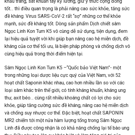
khẩu trang, sát khuẩn tay kỹ lưỡng, giữ ý thức cộng đồng
tốt… thì điều quan trọng là phải nâng cao sức khỏe, tăng sức
đề kháng. Virus SARS-CoV-2 rất “sợ” những cơ thể khỏe
mạnh, sức đề kháng tốt. Dòng sản phẩm Dịch chiết sâm
Ngọc Linh Kon Tum K5 vô cùng dễ sử dụng, tiện dụng, đem
lại hiệu quả tuyệt vời khi giúp bạn nâng cao hệ miễn dịch, đề
kháng của cơ thể tối ưu, là biện pháp phòng và chống dịch vô
cùng hiệu quả trong thời điểm hiện tại.
Sâm Ngọc Linh Kon Tum K5 –“Quốc bảo Việt Nam”- một
trong những loại dược liệu cực quý của Việt Nam, với 52
hoạt chất Saponin khác nhau, cao hơn nhiều lần so với các
loại sâm khác trên thế giới, có tính kháng khuẩn, kháng ung
thư, axit béo… cùng rất nhiều khoáng chất có lợi cho sức
khỏe, giúp tăng cường sức đề kháng, nâng cao hệ miễn dịch
và chống suy nhược cơ thể. Đặc biệt, hoạt chất SAPONIN
MR2 chiếm tới một nửa hàm lượng tổng trong Sâm Ngọc
Linh đã được công nhận là có khả năng chống lại tế bào ung