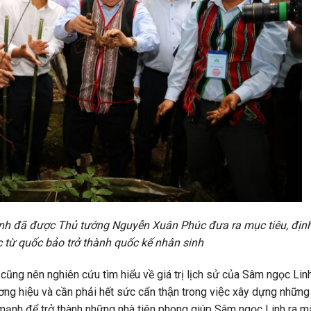
h đã được Thủ tướng Nguyễn Xuân Phúc đưa ra mục tiêu, địn
c từ quốc bảo trở thành quốc kế nhân sinh
cũng nên nghiên cứu tìm hiểu về giá trị lịch sử của Sâm ngọc Lin
 thương hiệu và cần phải hết sức cẩn thận trong việc xây dựng những
 mạnh để trở thành những nhà tiên phong giúp Sâm ngọc Linh ra mă