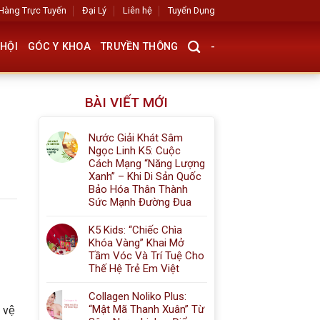
Hàng Trực Tuyến
Đại Lý
Liên hệ
Tuyển Dụng
HỘI
GÓC Y KHOA
TRUYỀN THÔNG
-
BÀI VIẾT MỚI
Nước Giải Khát Sâm
Ngọc Linh K5: Cuộc
Cách Mạng “Năng Lượng
Xanh” – Khi Di Sản Quốc
Bảo Hóa Thân Thành
Sức Mạnh Đường Đua
K5 Kids: “Chiếc Chìa
Khóa Vàng” Khai Mở
Tầm Vóc Và Trí Tuệ Cho
Thế Hệ Trẻ Em Việt
Collagen Noliko Plus:
“Mật Mã Thanh Xuân” Từ
 vệ