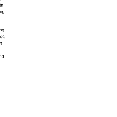
ến
̀ng
ang
ọc,
ng
c
́ng