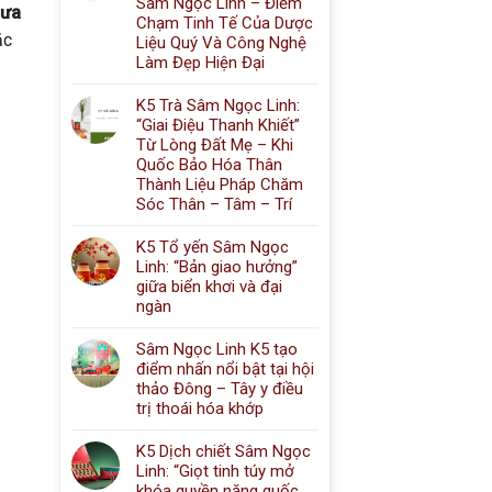
Sâm Ngọc Linh – Điểm
đưa
Chạm Tinh Tế Của Dược
̣c
Liệu Quý Và Công Nghệ
Làm Đẹp Hiện Đại
K5 Trà Sâm Ngọc Linh:
“Giai Điệu Thanh Khiết”
Từ Lòng Đất Mẹ – Khi
Quốc Bảo Hóa Thân
Thành Liệu Pháp Chăm
Sóc Thân – Tâm – Trí
K5 Tổ yến Sâm Ngọc
Linh: “Bản giao hưởng”
giữa biển khơi và đại
ngàn
Sâm Ngọc Linh K5 tạo
điểm nhấn nổi bật tại hội
thảo Đông – Tây y điều
trị thoái hóa khớp
K5 Dịch chiết Sâm Ngọc
Linh: “Giọt tinh túy mở
khóa quyền năng quốc