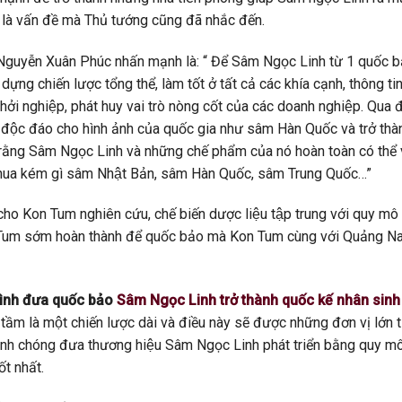
là vấn đề mà Thủ tướng cũng đã nhắc đến.
 Nguyễn Xuân Phúc nhấn mạnh là: “ Để Sâm Ngọc Linh từ 1 quốc b
ựng chiến lược tổng thể, làm tốt ở tất cả các khía cạnh, thông ti
khởi nghiệp, phát huy vai trò nòng cốt của các doanh nghiệp. Qua đ
 độc đáo cho hình ảnh của quốc gia như sâm Hàn Quốc và trở thà
n rằng Sâm Ngọc Linh và những chế phẩm của nó hoàn toàn có thể 
ng thua kém gì sâm Nhật Bản, sâm Hàn Quốc, sâm Trung Quốc…”
́ cho Kon Tum nghiên cứu, chế biến dược liệu tập trung với quy mô 
 Tum sớm hoàn thành để quốc bảo mà Kon Tum cùng với Quảng 
rình đưa quốc bảo
Sâm Ngọc Linh trở thành quốc kế nhân sinh
 tầm
là một chiến lược dài và điều này sẽ được những đơn vị lớn t
 nhanh chóng đưa thương hiệu Sâm Ngọc Linh phát triển bằng quy m
́t nhất.