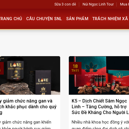
Sữa 3 con dê
Núi Ngọc Linh Tour
Mua 
TRANG CHỦ
CÂU CHUYỆN SNL
SẢN PHẨM
TRÁCH NHIỆM XÃ 
18
8
Th11
y giảm chức năng gan và
K5 – Dịch Chiết Sâm Ngọc
ch khắc phục dành cho quý
Linh – Tăng Cường, hỗ trợ
g
Sức Đề Kháng Cho Người 
Tuổi Và Người Bệnh
y giảm chức năng gan khiến
Nhiều nhà khoa học đồng ý với
c khỏe người bệnh suy giảm
quan điểm rằng đại dịch sẽ ch