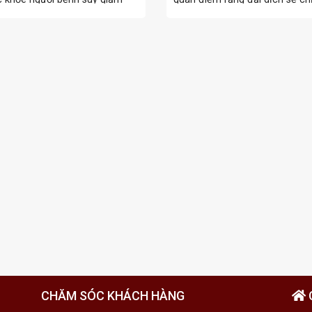
yên trọng. Do ...
kết ...
CHĂM SÓC KHÁCH HÀNG