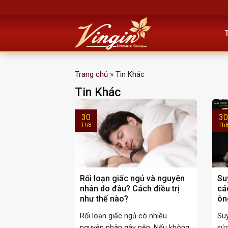
Skip
to
content
Trang chủ
»
Tin Khác
Tin Khác
30
30
Th8
Th
Rối loạn giấc ngủ và nguyên
Su
nhân do đâu? Cách điều trị
cá
như thế nào?
ôn
Rối loạn giấc ngủ có nhiều
Su
nguyên nhân gây nên. Nếu không
sứ