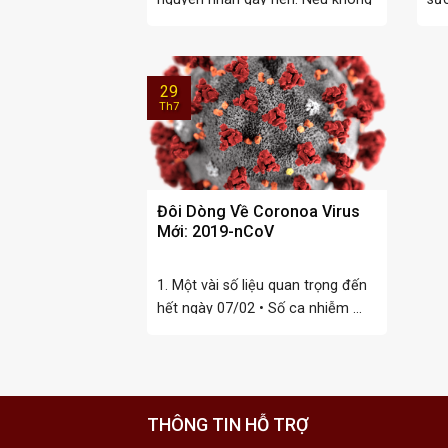
tìm được nguyên ...
ngu
29
Th7
Đôi Dòng Về Coronoa Virus
Mới: 2019-nCoV
1. Một vài số liệu quan trọng đến
hết ngày 07/02 • Số ca nhiễm ...
THÔNG TIN HỖ TRỢ