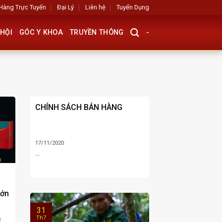
Hàng Trực Tuyến
Đại Lý
Liên hệ
Tuyển Dụng
HỘI
GÓC Y KHOA
TRUYỀN THÔNG
-
CHÍNH SÁCH BÁN HÀNG
17/11/2020
...
Lớn
31
Th7
ỉ