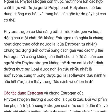
Ngoài ra, Phytoestrogen còn thuộc một nhóm lớn các hợp
chất thực vật được gọi là Polyphenol. Polyphenol có tác
dụng chống oxy hóa và trung hòa các gốc tự do gây hại cho
cơ thể.
Phytoestrogen có khả năng bắt chước Estrogen và hoạt
động như một chất đối kháng Estrogen (có nghĩa là chúng
hoạt động theo cách ngược lại của Estrogen tự nhiên).
Chúng tác động đến cơ thể bằng cách gắn vào các thụ thể
Estrogen. Vì chúng không cần thiết cho chế độ ăn của con
người nên Phytoestrogen không thể được coi là chất dinh
dưỡng thực sự. Loại được nghiên cứu nhiều nhất là
isoflavone, cũng thường được gọi là isoflavone đậu nành vì
hầu hết được tìm thấy trong đậu nành và cỏ ba lá đỏ.
Các tác dụng Estrogen
và chống Estrogen của
Phytoestrogen thường được cho là cực kì xấu. Đối với phần
lớn phụ nữ trẻ, bổ sung Estrogen quá mức có thể dẫn đến vô
sinh, hội chứng buồng trứng đa nang và thậm chí gây ra một