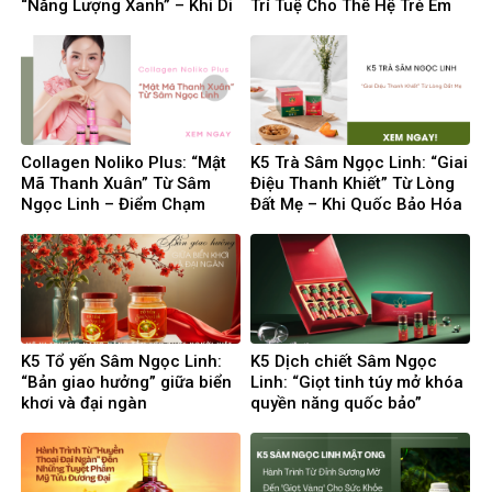
“Năng Lượng Xanh” – Khi Di
Trí Tuệ Cho Thế Hệ Trẻ Em
Sản Quốc Bảo Hóa Thân
Việt
Thành Sức Mạnh Đường
Đua
Collagen Noliko Plus: “Mật
K5 Trà Sâm Ngọc Linh: “Giai
Mã Thanh Xuân” Từ Sâm
Điệu Thanh Khiết” Từ Lòng
Ngọc Linh – Điểm Chạm
Đất Mẹ – Khi Quốc Bảo Hóa
Tinh Tế Của Dược Liệu Quý
Thân Thành Liệu Pháp
Và Công Nghệ Làm Đẹp
Chăm Sóc Thân – Tâm – Trí
Hiện Đại
K5 Tổ yến Sâm Ngọc Linh:
K5 Dịch chiết Sâm Ngọc
“Bản giao hưởng” giữa biển
Linh: “Giọt tinh túy mở khóa
khơi và đại ngàn
quyền năng quốc bảo”