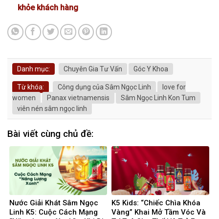
khỏe khách hàng
Danh mục:
Chuyên Gia Tư Vấn
Góc Y Khoa
Từ khóa:
Công dụng của Sâm Ngọc Linh
love for
women
Panax vietnamensis
Sâm Ngọc Linh Kon Tum
viên nén sâm ngọc linh
Bài viết cùng chủ đề:
Nước Giải Khát Sâm Ngọc
K5 Kids: “Chiếc Chìa Khóa
Linh K5: Cuộc Cách Mạng
Vàng” Khai Mở Tầm Vóc Và