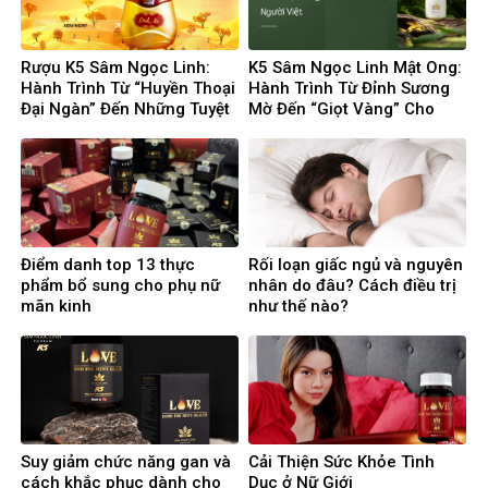
Rượu K5 Sâm Ngọc Linh:
K5 Sâm Ngọc Linh Mật Ong:
Hành Trình Từ “Huyền Thoại
Hành Trình Từ Đỉnh Sương
Đại Ngàn” Đến Những Tuyệt
Mờ Đến “Giọt Vàng” Cho
Phẩm Mỹ Tửu Đương Đại
Sức Khỏe Người Việt
Điểm danh top 13 thực
Rối loạn giấc ngủ và nguyên
phẩm bổ sung cho phụ nữ
nhân do đâu? Cách điều trị
mãn kinh
như thế nào?
Suy giảm chức năng gan và
Cải Thiện Sức Khỏe Tình
cách khắc phục dành cho
Dục ở Nữ Giới