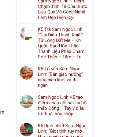
Sâm Ngọc Linh – Điểm
Chạm Tinh Tế Của Dược
Liệu Quý Và Công Nghệ
Làm Đẹp Hiện Đại
K5 Trà Sâm Ngọc Linh:
“Giai Điệu Thanh Khiết”
Từ Lòng Đất Mẹ – Khi
Quốc Bảo Hóa Thân
Thành Liệu Pháp Chăm
Sóc Thân – Tâm – Trí
K5 Tổ yến Sâm Ngọc
Linh: “Bản giao hưởng”
giữa biển khơi và đại
ngàn
Sâm Ngọc Linh K5 tạo
điểm nhấn nổi bật tại hội
thảo Đông – Tây y điều
ăm
trị thoái hóa khớp
K5 Dịch chiết Sâm Ngọc
Linh: “Giọt tinh túy mở
khóa quyền năng quốc