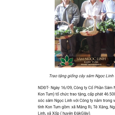
Trao tặng giống cây sâm Ngọc Linh 
NDĐT- Ngày 16/09, Công ty Cổ Phần Sâm N
Kon Tum) tổ chức trao tặng, cấp phát 46.50
sóc sâm Ngọc Linh với Công ty nằm trong 
tỉnh Kon Tum gồm: xã Măng Ri, Tê Xăng, N
Linh, xã Xốp ( huyện ĐăkGlây).