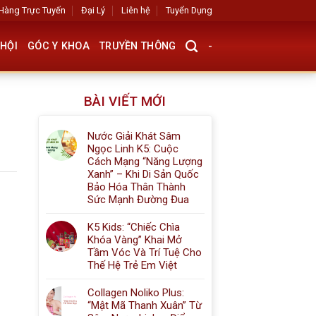
Hàng Trực Tuyến
Đại Lý
Liên hệ
Tuyển Dụng
HỘI
GÓC Y KHOA
TRUYỀN THÔNG
-
BÀI VIẾT MỚI
Nước Giải Khát Sâm
Ngọc Linh K5: Cuộc
Cách Mạng “Năng Lượng
Xanh” – Khi Di Sản Quốc
Bảo Hóa Thân Thành
Sức Mạnh Đường Đua
K5 Kids: “Chiếc Chìa
Khóa Vàng” Khai Mở
Tầm Vóc Và Trí Tuệ Cho
Thế Hệ Trẻ Em Việt
Collagen Noliko Plus:
“Mật Mã Thanh Xuân” Từ