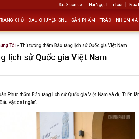
Sữa 3 con dê
Núi Ngọc Linh Tour
Mua 
TRANG CHỦ
CÂU CHUYỆN SNL
SẢN PHẨM
TRÁCH NHIỆM XÃ 
húng Tôi
»
Thủ tướng thăm Bảo tàng lịch sử Quốc gia Việt Nam
g lịch sử Quốc gia Việt Nam
uân Phúc thăm Bảo tàng lịch sử Quốc gia Việt Nam và dự Triển l
áu vật đại ngàn’.