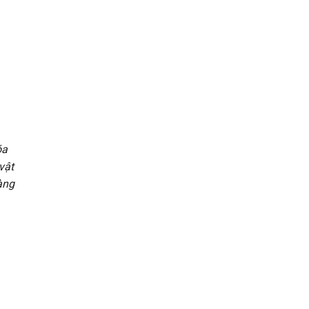
óa
vật
tàng