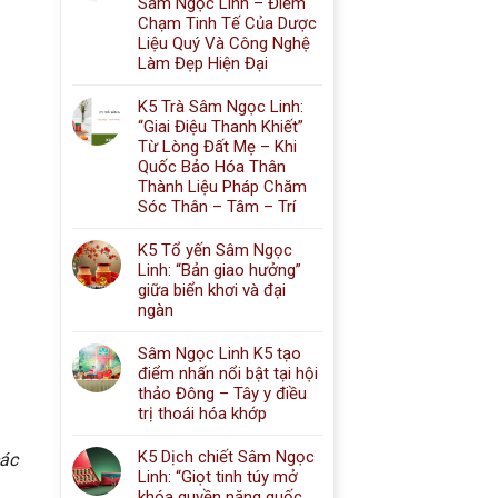
Sâm Ngọc Linh – Điểm
Chạm Tinh Tế Của Dược
Liệu Quý Và Công Nghệ
Làm Đẹp Hiện Đại
K5 Trà Sâm Ngọc Linh:
“Giai Điệu Thanh Khiết”
Từ Lòng Đất Mẹ – Khi
Quốc Bảo Hóa Thân
Thành Liệu Pháp Chăm
Sóc Thân – Tâm – Trí
K5 Tổ yến Sâm Ngọc
Linh: “Bản giao hưởng”
giữa biển khơi và đại
ngàn
Sâm Ngọc Linh K5 tạo
điểm nhấn nổi bật tại hội
thảo Đông – Tây y điều
trị thoái hóa khớp
K5 Dịch chiết Sâm Ngọc
các
Linh: “Giọt tinh túy mở
khóa quyền năng quốc