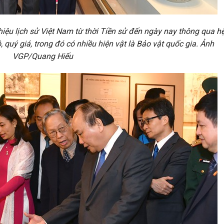
thiệu lịch sử Việt Nam từ thời Tiền sử đến ngày nay thông qua h
ộ, quý giá, trong đó có nhiều hiện vật là Bảo vật quốc gia. Ảnh
VGP/Quang Hiếu