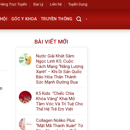
Hàng Trực Tuyến
Đại Lý
Liên hệ
Tuyển Dụng
HỘI
GÓC Y KHOA
TRUYỀN THÔNG
-
BÀI VIẾT MỚI
Nước Giải Khát Sâm
Ngọc Linh K5: Cuộc
Cách Mạng “Năng Lượng
Xanh” – Khi Di Sản Quốc
Bảo Hóa Thân Thành
Sức Mạnh Đường Đua
ãm
K5 Kids: “Chiếc Chìa
Khóa Vàng” Khai Mở
Tầm Vóc Và Trí Tuệ Cho
Thế Hệ Trẻ Em Việt
Collagen Noliko Plus:
“Mật Mã Thanh Xuân” Từ